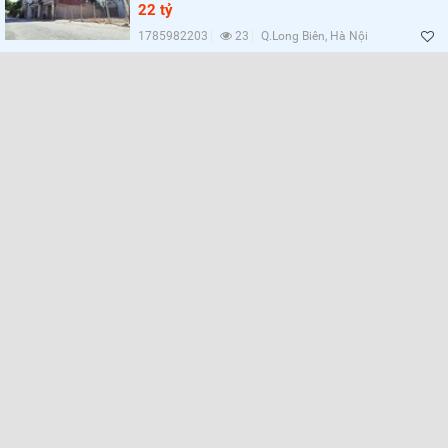
Lọc
22 tỷ
1785982203
23
Q.Long Biên, Hà Nội