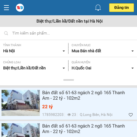
Đăng tin
Biệt thự/Liền kề/Đất nền tại Hà Nội
TỈNH THÀNH
CHUYÊN MỤC
Hà Nội
Mua Bán nhà đất
CHỦNG LOẠI
QUẬN HUYỆN
Biệt thự/Liền kề/Đất nền
H.Quốc Oai
DIỆN TÍCH
MỨC GIÁ
Tất cả
Tất cả
Bán đất số 61-63 ngách 2 ngõ 165 Thanh
MẶT TIỀN
HƯỚNG
Am - 22 tỷ - 102m2
Tất cả
Tất cả
22 tỷ
GIẤY TỜ PHÁP LÝ
1785982203
23
Q.Long Biên, Hà Nội
Tất cả
Bán đất số 61-63 ngách 2 ngõ 165 Thanh
Am - 22 tỷ - 102m2