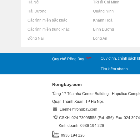
Rao vặt tại Hà Nội
Rao vặt tại TP.Hồ Chí Minh
Rao vặt tại Hải Dương
Rao vặt tại Quảng Ninh
Rao vặt tại Các tỉnh miền bắc khác
Rao vặt tại Khánh Hoà
Rao vặt tại Các tỉnh miền trung khác
Rao vặt tại Bình Dương
Rao vặt tại Đồng Nai
Rao vặt tại Long An
New
Quy định, chính sách k
Quy chế Rồng Bay
|
Tìm kiếm nhanh
Rongbay.com
Tầng 17 Tòa nhà Center Building - Hapulico Comp
Quận Thanh Xuân, TP Hà Nội.
Lienhe@rongbay.com
CSKH: 024 73095555 (Ext: 456). Fax: 024 397
Kinh doanh: 0936 194 226
0936 194 226