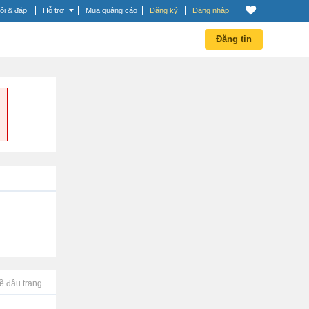
ỏi & đáp
Hỗ trợ
Mua quảng cáo
Đăng ký
Đăng nhập
Đăng tin
ề đầu trang