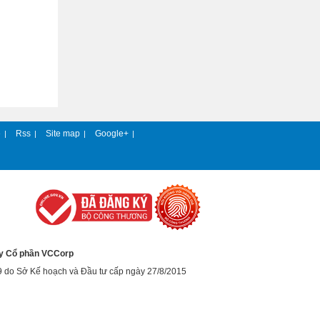
e
Rss
Site map
Google+
|
|
|
|
y Cổ phần VCCorp
9 do Sở Kế hoạch và Đầu tư cấp ngày 27/8/2015