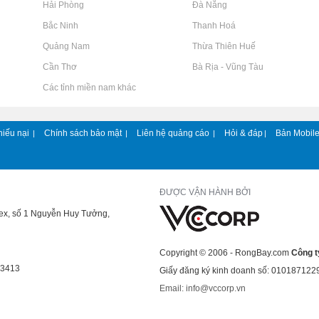
Rao vặt tại Hải Phòng
Rao vặt tại Đà Nẵng
Rao vặt tại Bắc Ninh
Rao vặt tại Thanh Hoá
Rao vặt tại Quảng Nam
Rao vặt tại Thừa Thiên Huế
Rao vặt tại Cần Thơ
Rao vặt tại Bà Rịa - Vũng Tàu
Rao vặt tại Các tỉnh miền nam khác
hiếu nại
Chính sách bảo mật
Liên hệ quảng cáo
Hỏi & đáp
Bản Mobil
|
|
|
|
ĐƯỢC VẬN HÀNH BỞI
lex, số 1 Nguyễn Huy Tưởng,
Copyright © 2006 - RongBay.com
Công t
43413
Giấy đăng ký kinh doanh số: 010187122
Email: info@vccorp.vn