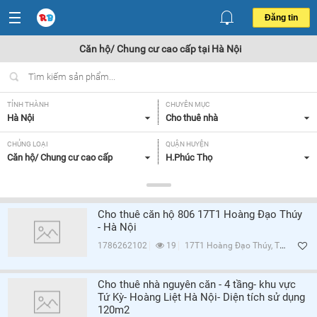
Đăng tin
Căn hộ/ Chung cư cao cấp tại Hà Nội
TỈNH THÀNH
CHUYÊN MỤC
Hà Nội
Cho thuê nhà
CHỦNG LOẠI
QUẬN HUYỆN
Căn hộ/ Chung cư cao cấp
H.Phúc Thọ
GIÁ
DIỆN TÍCH
Tất cả
Tất cả
Cho thuê căn hộ 806 17T1 Hoàng Đạo Thúy
SỐ PHÒNG NGỦ
ĐỒ DÙNG TRONG NHÀ
- Hà Nội
Tất cả
Tất cả
1786262102
19
17T1 Hoàng Đạo Thúy, Trung Hòa, Q.Cầu Giấy, Hà Nội
Lọc
Cho thuê nhà nguyên căn - 4 tầng- khu vực
Tứ Kỳ- Hoàng Liệt Hà Nội- Diện tích sử dụng
120m2