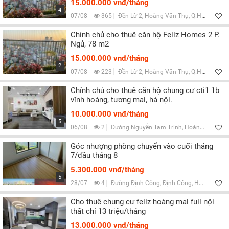
15.000.000 vnđ/tháng
4
07/08
365
Đền Lừ 2, Hoàng Văn Thụ, Q.Hoàng Mai, Hà Nội
Chính chủ cho thuê căn hộ Feliz Homes 2 P.
Ngủ, 78 m2
15.000.000 vnđ/tháng
2
07/08
223
Đền Lừ 2, Hoàng Văn Thụ, Q.Hoàng Mai, Hà Nội
Chính chủ cho thuê căn hộ chung cư cti1 1b
vĩnh hoàng, tương mai, hà nội.
10.000.000 vnđ/tháng
5
06/08
2
Đường Nguyễn Tam Trinh, Hoàng Văn Thụ, Hà Nội
Góc nhượng phòng chuyển vào cuối tháng
7/đầu tháng 8
5.300.000 vnđ/tháng
5
28/07
4
Đường Định Công, Định Công, Hà Nội
Cho thuê chung cư feliz hoàng mai full nội
thất chỉ 13 triệu/tháng
13.000.000 vnđ/tháng