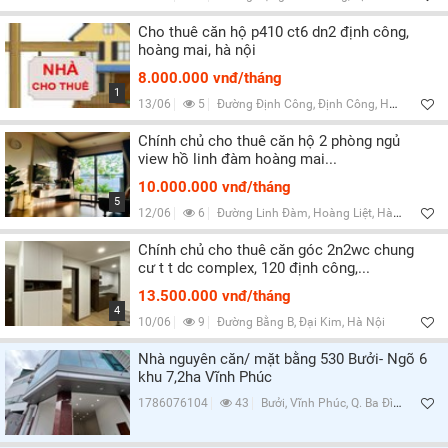
Cho thuê căn hộ p410 ct6 dn2 định công,
hoàng mai, hà nội
8.000.000 vnđ/tháng
1
13/06
5
Đường Định Công, Định Công, Hà Nội
Chính chủ cho thuê căn hộ 2 phòng ngủ
view hồ linh đàm hoàng mai...
10.000.000 vnđ/tháng
5
12/06
6
Đường Linh Đàm, Hoàng Liệt, Hà Nội
Chính chủ cho thuê căn góc 2n2wc chung
cư t t dc complex, 120 định công,...
13.500.000 vnđ/tháng
4
10/06
9
Đường Bằng B, Đại Kim, Hà Nội
Nhà nguyên căn/ mặt bằng 530 Bưởi- Ngõ 6
khu 7,2ha Vĩnh Phúc
1786076104
43
Bưởi, Vĩnh Phúc, Q. Ba Đình, Hà Nội