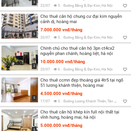
5
22/07
5
Đường Bằng B, Đại Kim, Hà Nội
Cho thuê căn hộ chung cư đại kim nguyễn
cảnh dị, hoàng mai
7.000.000 vnđ/tháng
5
20/07
5
Đường Bằng B, Đại Kim, Hà Nội
Chính chủ cho thuê căn hộ 3pn ct4cx2
nguyễn phan chánh, hoàng liệt, hà nội
10.000.000 vnđ/tháng
2
20/07
6
Đường Bằng B, Đại Kim, Hà Nội
Cho thuê ccmn đẹp thoáng giá 4tr5 tại ngõ
51 lương khánh thiện, hoàng mai
4.500.000 vnđ/tháng
5
17/07
5
Đường Lương Khánh Thiện, Tân Mai, Hà Nội
Cho thuê căn hộ khép kín full nội thất tại
vĩnh hưng, hoàng mai, hà nội
5.000.000 vnđ/tháng
5