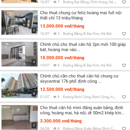
16/07
7
Đường Đại Đồng, Vĩnh Hưng, Hà Nội
Cho thuê chung cư feliz hoàng mai full nội
thất chỉ 13 triệu/tháng
13.000.000 vnđ/tháng
5
16/07
3
Đường Bằng B, Đại Kim, Hà Nội
Chính chủ cho thuê căn hộ 2pn mới 100 giáp
bát, hoàng mai vào...
10.000.000 vnđ/tháng
4
15/07
9
Đường Bằng B, Đại Kim, Hà Nội
Chính chủ cần cho thuê căn hộ chung cư
skycentral 176 phố định công ...
12.500.000 vnđ/tháng
4
01/07
9
Đường Định Công, Định Công, Hà Nội
Cho thuê căn hộ mini đặng xuân bảng, định
công, hoàng mai, hà nội, dt 50m2 khép kín...
3.300.000 vnđ/tháng
2
24/06
8
Đường Đặng Xuân Bảng, Định Công, Hà Nội