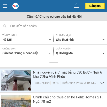
Đăng tin
Căn hộ/ Chung cư cao cấp tại Hà Nội
TỈNH THÀNH
CHUYÊN MỤC
Hà Nội
Cho thuê nhà
CHỦNG LOẠI
QUẬN HUYỆN
Căn hộ/ Chung cư cao cấp
Q.Hoàng Mai
GIÁ
DIỆN TÍCH
Tất cả
Tất cả
Nhà nguyên căn/ mặt bằng 530 Bưởi- Ngõ 6
SỐ PHÒNG NGỦ
ĐỒ DÙNG TRONG NHÀ
khu 7,2ha Vĩnh Phúc
Tất cả
Tất cả
1786076104
43
Bưởi, Vĩnh Phúc, Q. Ba Đình, Hà Nội
Lọc
Chính chủ cho thuê căn hộ Feliz Homes 2 P.
Ngủ, 78 m2