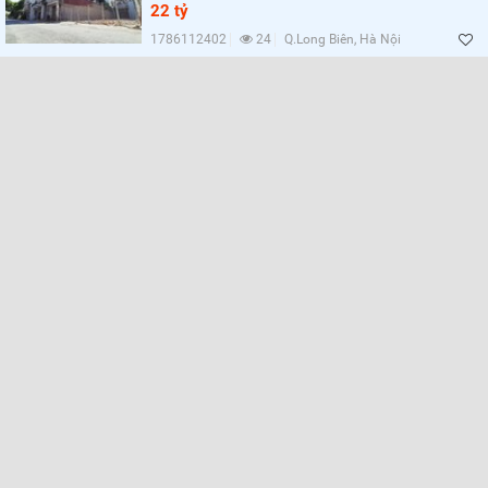
22 tỷ
1786112402
24
Q.Long Biên, Hà Nội
Lọc