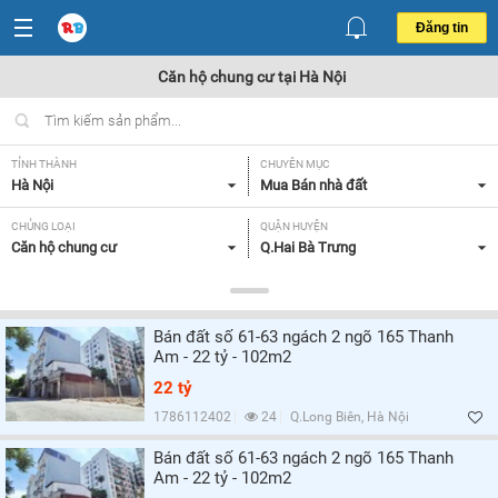
Đăng tin
Căn hộ chung cư tại Hà Nội
TỈNH THÀNH
CHUYÊN MỤC
Hà Nội
Mua Bán nhà đất
CHỦNG LOẠI
QUẬN HUYỆN
Căn hộ chung cư
Q.Hai Bà Trưng
DIỆN TÍCH
MỨC GIÁ
Tất cả
Tất cả
Bán đất số 61-63 ngách 2 ngõ 165 Thanh
SỐ PHÒNG NGỦ
CĂN GÓC/ CĂN THƯỜNG
Am - 22 tỷ - 102m2
Tất cả
Tất cả
22 tỷ
HƯỚNG CỬA CHÍNH
HƯỚNG BAN CÔNG
1786112402
24
Q.Long Biên, Hà Nội
Tất cả
Tất cả
Bán đất số 61-63 ngách 2 ngõ 165 Thanh
Am - 22 tỷ - 102m2
GIẤY TỜ PHÁP LÝ
Tất cả