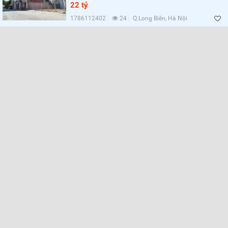
22 tỷ
1786112402
24
Q.Long Biên, Hà Nội
Lọc