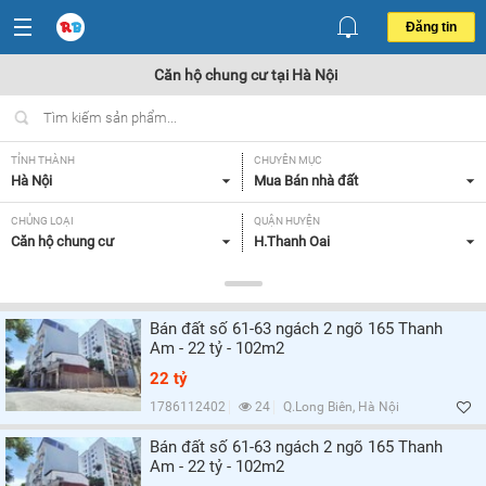
Đăng tin
Căn hộ chung cư tại Hà Nội
TỈNH THÀNH
CHUYÊN MỤC
Hà Nội
Mua Bán nhà đất
CHỦNG LOẠI
QUẬN HUYỆN
Căn hộ chung cư
H.Thanh Oai
DIỆN TÍCH
MỨC GIÁ
Tất cả
Tất cả
Bán đất số 61-63 ngách 2 ngõ 165 Thanh
SỐ PHÒNG NGỦ
CĂN GÓC/ CĂN THƯỜNG
Am - 22 tỷ - 102m2
Tất cả
Tất cả
22 tỷ
HƯỚNG CỬA CHÍNH
HƯỚNG BAN CÔNG
1786112402
24
Q.Long Biên, Hà Nội
Tất cả
Tất cả
Bán đất số 61-63 ngách 2 ngõ 165 Thanh
Am - 22 tỷ - 102m2
GIẤY TỜ PHÁP LÝ
Tất cả