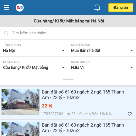
Đăng tin
Cửa hàng/ Ki ốt/ Mặt bằng tại Hà Nội
TỈNH THÀNH
CHUYÊN MỤC
Hà Nội
Mua Bán nhà đất
CHỦNG LOẠI
QUẬN HUYỆN
Cửa hàng/ Ki ốt/ Mặt bằng
H.Ba Vì
DIỆN TÍCH
MỨC GIÁ
Tất cả
Tất cả
Bán đất số 61-63 ngách 2 ngõ 165 Thanh
MẶT TIỀN
HƯỚNG
Am - 22 tỷ - 102m2
Tất cả
Tất cả
22 tỷ
GIẤY TỜ PHÁP LÝ
1785997202
23
Q.Long Biên, Hà Nội
Tất cả
Bán đất số 61-63 ngách 2 ngõ 165 Thanh
Am - 22 tỷ - 102m2