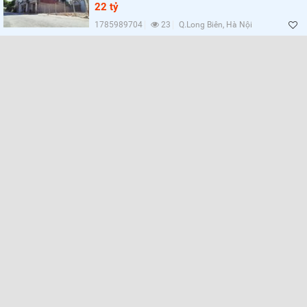
Lọc
22 tỷ
1785989704
23
Q.Long Biên, Hà Nội