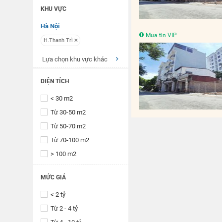
KHU VỰC
Hà Nội
Mua tin VIP
H.Thanh Trì
Lựa chọn khu vực khác
DIỆN TÍCH
< 30 m2
Từ 30-50 m2
Từ 50-70 m2
Từ 70-100 m2
> 100 m2
MỨC GIÁ
< 2 tỷ
Từ 2 - 4 tỷ