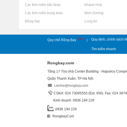
Rao vặt tại Các tỉnh miền bắc khác
Rao vặt tại Khánh Hoà
Rao vặt tại Các tỉnh miền trung khác
Rao vặt tại Bình Dương
Rao vặt tại Đồng Nai
Rao vặt tại Long An
New
Quy định, chính sách k
Quy chế Rồng Bay
|
Tìm kiếm nhanh
Rongbay.com
Tầng 17 Tòa nhà Center Building - Hapulico Comp
Quận Thanh Xuân, TP Hà Nội.
Lienhe@rongbay.com
CSKH: 024 73095555 (Ext: 456). Fax: 024 397
Kinh doanh: 0936 194 226
0936 194 226
RongbayCom