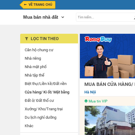
VỀ TRANG CHỦ
Mua bán nhà đất
LỌC TIN THEO
Căn hộ chung cư
Nhà riêng
Nhà mặt phố
Nhà tập thể
Biệt thự/Liền kề/Đất nền
MUA BÁN CỬA HÀNG/ K
Cửa hàng/ Ki ốt/ Mặt bằng
Hà Nội
Đất ở/ Đất thổ cư
Mua tin VIP
Xưởng/ Kho/Trang trại
Du lịch nghỉ dưỡng
Khác