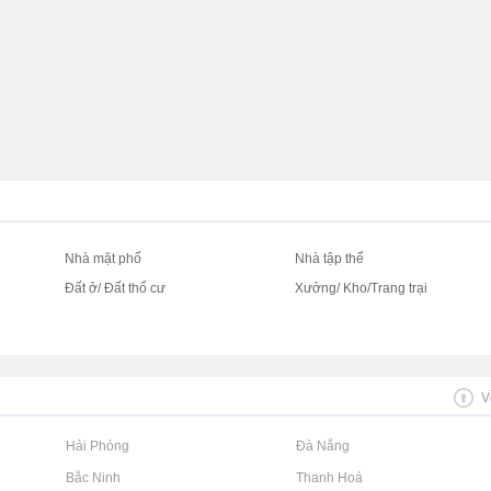
Nhà mặt phố
Nhà tập thể
Đất ở/ Đất thổ cư
Xưởng/ Kho/Trang trại
V
Rao vặt tại Hải Phòng
Rao vặt tại Đà Nẵng
Rao vặt tại Bắc Ninh
Rao vặt tại Thanh Hoá