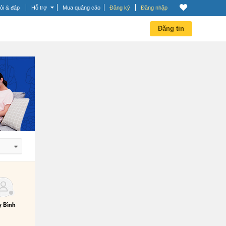
ỏi & đáp
Hỗ trợ
Mua quảng cáo
Đăng ký
Đăng nhập
Đăng tin
 dần
 dần
 Bình