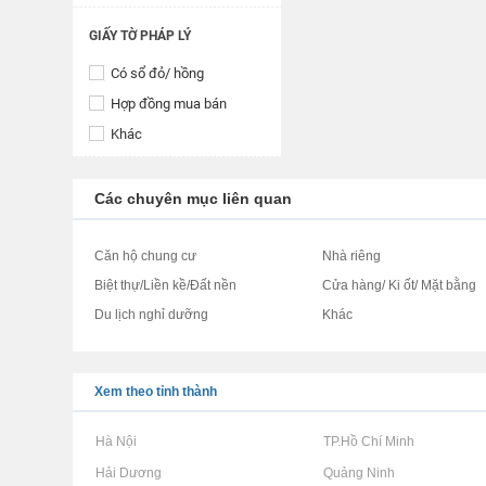
GIẤY TỜ PHÁP LÝ
Có sổ đỏ/ hồng
Hợp đồng mua bán
Khác
Các chuyên mục liên quan
Căn hộ chung cư
Nhà riêng
Biệt thự/Liền kề/Đất nền
Cửa hàng/ Ki ốt/ Mặt bằng
Du lịch nghỉ dưỡng
Khác
Xem theo tỉnh thành
Rao vặt tại Hà Nội
Rao vặt tại TP.Hồ Chí Minh
Rao vặt tại Hải Dương
Rao vặt tại Quảng Ninh