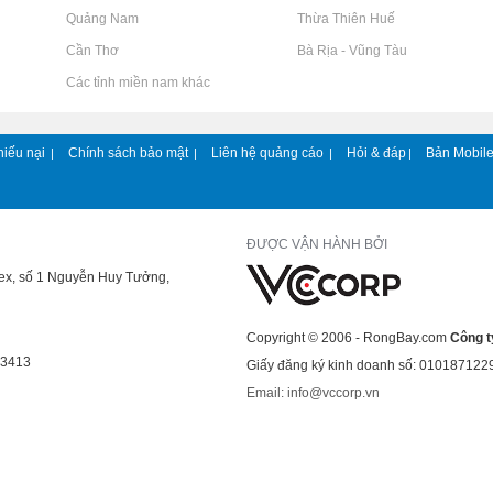
Rao vặt tại Quảng Nam
Rao vặt tại Thừa Thiên Huế
Rao vặt tại Cần Thơ
Rao vặt tại Bà Rịa - Vũng Tàu
Rao vặt tại Các tỉnh miền nam khác
hiếu nại
Chính sách bảo mật
Liên hệ quảng cáo
Hỏi & đáp
Bản Mobil
|
|
|
|
ĐƯỢC VẬN HÀNH BỞI
lex, số 1 Nguyễn Huy Tưởng,
Copyright © 2006 - RongBay.com
Công t
43413
Giấy đăng ký kinh doanh số: 010187122
Email: info@vccorp.vn