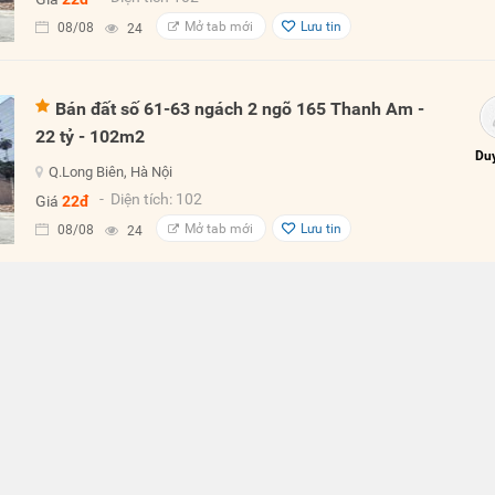
Mở tab mới
Lưu tin
08/08
24
Bán đất số 61-63 ngách 2 ngõ 165 Thanh Am -
22 tỷ - 102m2
Duy
Q.Long Biên, Hà Nội
- Diện tích: 102
Giá
22đ
Mở tab mới
Lưu tin
08/08
24