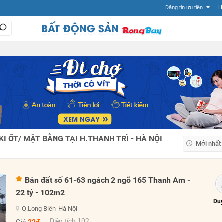
Đăng tin ưu tiên
H
I ỐT/ MẶT BẰNG TẠI H.THANH TRÌ - HÀ NỘI
Mới nhất
Mới nhất
Giá tăng
Bán đất số 61-63 ngách 2 ngõ 165 Thanh Am -
Giá giảm
22 tỷ - 102m2
Duy
Q.Long Biên, Hà Nội
- Diện tích 102
Giá
22đ