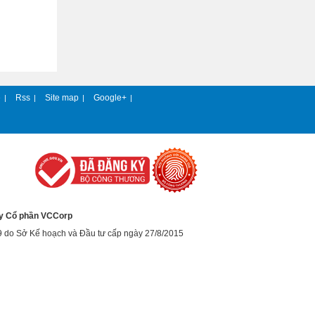
e
Rss
Site map
Google+
|
|
|
|
y Cổ phần VCCorp
9 do Sở Kế hoạch và Đầu tư cấp ngày 27/8/2015