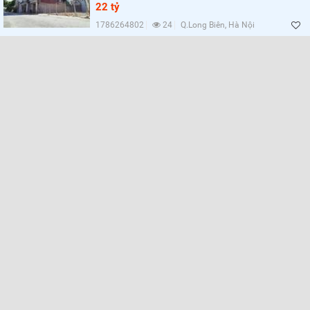
22 tỷ
1786264802
24
Q.Long Biên, Hà Nội
Lọc