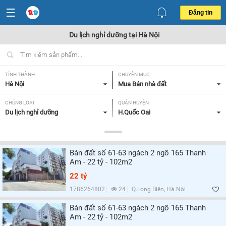
Đăng tin
Du lịch nghỉ dưỡng tại Hà Nội
TỈNH THÀNH
CHUYÊN MỤC
Hà Nội
Mua Bán nhà đất
CHỦNG LOẠI
QUẬN HUYỆN
Du lịch nghỉ dưỡng
H.Quốc Oai
DIỆN TÍCH
MỨC GIÁ
Tất cả
Tất cả
Bán đất số 61-63 ngách 2 ngõ 165 Thanh
LOẠI HÌNH
HƯỚNG
Am - 22 tỷ - 102m2
Tất cả
Tất cả
22 tỷ
SỐ PHÒNG NGỦ
GIẤY TỜ PHÁP LÝ
1786264802
24
Q.Long Biên, Hà Nội
Tất cả
Có sổ đỏ/ hồng,
Bán đất số 61-63 ngách 2 ngõ 165 Thanh
Am - 22 tỷ - 102m2
HIỆN TRẠNG XÂY DỰNG
Tất cả