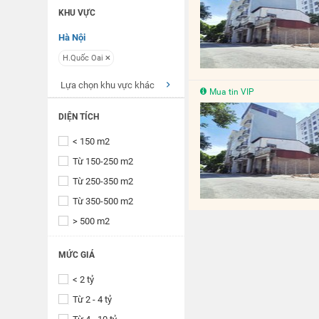
KHU VỰC
Hà Nội
H.Quốc Oai
Lựa chọn khu vực khác
Mua tin VIP
DIỆN TÍCH
< 150 m2
Từ 150-250 m2
Từ 250-350 m2
Từ 350-500 m2
> 500 m2
MỨC GIÁ
< 2 tỷ
Từ 2 - 4 tỷ