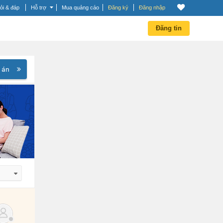
ỏi & đáp
Hỗ trợ
Mua quảng cáo
Đăng ký
Đăng nhập
Đăng tin
 án
 dần
 dần