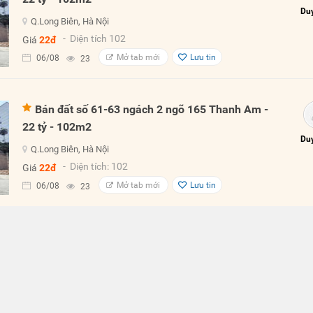
Duy
Q.Long Biên, Hà Nội
- Diện tích 102
Giá
22đ
Mở tab mới
Lưu tin
06/08
23
Bán đất số 61-63 ngách 2 ngõ 165 Thanh Am -
22 tỷ - 102m2
Duy
Q.Long Biên, Hà Nội
- Diện tích: 102
Giá
22đ
Mở tab mới
Lưu tin
06/08
23