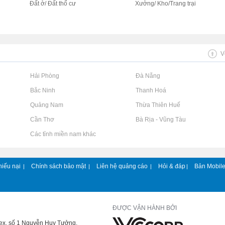
Đất ở/ Đất thổ cư
Xưởng/ Kho/Trang trại
V
Rao vặt tại Hải Phòng
Rao vặt tại Đà Nẵng
Rao vặt tại Bắc Ninh
Rao vặt tại Thanh Hoá
Rao vặt tại Quảng Nam
Rao vặt tại Thừa Thiên Huế
Rao vặt tại Cần Thơ
Rao vặt tại Bà Rịa - Vũng Tàu
Rao vặt tại Các tỉnh miền nam khác
hiếu nại
Chính sách bảo mật
Liên hệ quảng cáo
Hỏi & đáp
Bản Mobil
|
|
|
|
ĐƯỢC VẬN HÀNH BỞI
lex, số 1 Nguyễn Huy Tưởng,