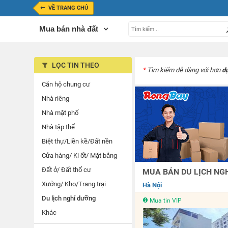
VỀ TRANG CHỦ
Mua bán nhà đất
LỌC TIN THEO
*
Tìm kiếm dễ dàng với hơn
d
Căn hộ chung cư
Nhà riêng
Nhà mặt phố
Nhà tập thể
Biệt thự/Liền kề/Đất nền
Cửa hàng/ Ki ốt/ Mặt bằng
Đất ở/ Đất thổ cư
MUA BÁN DU LỊCH NGH
Xưởng/ Kho/Trang trại
Hà Nội
Du lịch nghỉ dưỡng
Mua tin VIP
Khác