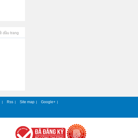
ề đầu trang
e
Rss
Site map
Google+
|
|
|
|