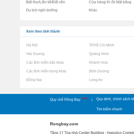
Biệt thự/Liền kề/Đất nền
Cửa hàng/ Ki ốt/ Mặt bằng
Du lịch nghỉ dưỡng
Khác
Xem theo tỉnh thành
Rao vặt tại Hà Nội
Rao vặt tại TP.Hồ Chí Minh
Rao vặt tại Hải Dương
Rao vặt tại Quảng Ninh
Rao vặt tại Các tỉnh miền bắc khác
Rao vặt tại Khánh Hoà
Rao vặt tại Các tỉnh miền trung khác
Rao vặt tại Bình Dương
Rao vặt tại Đồng Nai
Rao vặt tại Long An
New
Quy định, chính sách k
Quy chế Rồng Bay
|
Tìm kiếm nhanh
Rongbay.com
Tầng 17 Tòa nhà Center Building - Hapulico Comp