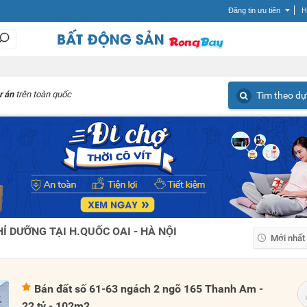
Đăng tin ưu tiên
H
ự án
trên toàn quốc
Tìm theo dự
Ỉ DƯỠNG TẠI H.QUỐC OAI - HÀ NỘI
Mới nhất
Mới nhất
Giá tăng
Bán đất số 61-63 ngách 2 ngõ 165 Thanh Am -
Giá giảm
22 tỷ - 102m2