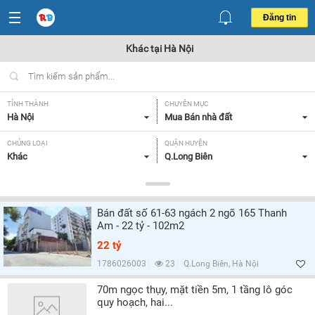
Đăng tin
Khác tại Hà Nội
TỈNH THÀNH
CHUYÊN MỤC
Hà Nội
Mua Bán nhà đất
CHỦNG LOẠI
QUẬN HUYỆN
Khác
Q.Long Biên
DIỆN TÍCH
MỨC GIÁ
< 30 m2,
Tất cả
Bán đất số 61-63 ngách 2 ngõ 165 Thanh
HƯỚNG
GIẤY TỜ PHÁP LÝ
Am - 22 tỷ - 102m2
Tất cả
Tất cả
22 tỷ
1786026003
23
Q.Long Biên, Hà Nội
Lọc
70m ngọc thụy, mặt tiền 5m, 1 tầng lô góc
quy hoạch, hai...