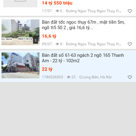
14 tỷ 550 triệu
17/07
6
Đường Ngọc Thụy, Ngọc Thụy, Hà Nội
Bán đất tđc ngọc thụy 67m , mặt tiền 5m,
ngõ tt5 50 2 , giá 16,6 tỷ...
16,6 tỷ
5
09/07
8
Đường Ngọc Thụy, Ngọc Thụy, Hà Nội
Bán đất số 61-63 ngách 2 ngõ 165 Thanh
Am - 22 tỷ - 102m2
22 tỷ
1786026003
23
Q.Long Biên, Hà Nội