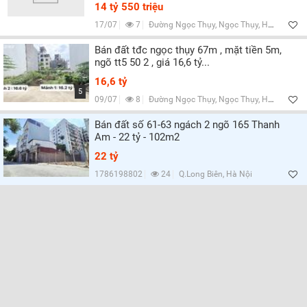
14 tỷ 550 triệu
17/07
7
Đường Ngọc Thụy, Ngọc Thụy, Hà Nội
Bán đất tđc ngọc thụy 67m , mặt tiền 5m,
ngõ tt5 50 2 , giá 16,6 tỷ...
16,6 tỷ
5
09/07
8
Đường Ngọc Thụy, Ngọc Thụy, Hà Nội
Bán đất số 61-63 ngách 2 ngõ 165 Thanh
Am - 22 tỷ - 102m2
22 tỷ
1786198802
24
Q.Long Biên, Hà Nội