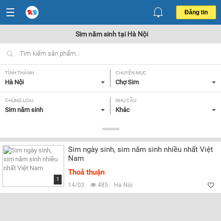
Đăng tin
Sim năm sinh tại Hà Nội
TỈNH THÀNH
CHUYÊN MỤC
Hà Nội
Chợ Sim
CHỦNG LOẠI
NHU CẦU
Sim năm sinh
Khác
GIÁ
Tất cả
Sim ngày sinh, sim năm sinh nhiều nhất Việt
Nam
Lọc
Thoả thuận
1
14/03
485
Hà Nội