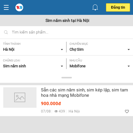
Đăng tin
Sim năm sinh tại Hà Nội
TỈNH THÀNH
CHUYÊN MỤC
Hà Nội
Chợ Sim
CHỦNG LOẠI
NHU CẦU
Sim năm sinh
Mobifone
GIÁ
Tất cả
Sẵn các sim năm sinh, sim kép lặp, sim tam
hoa nhà mạng Mobifone
Lọc
900.000đ
07/08
439
Hà Nội