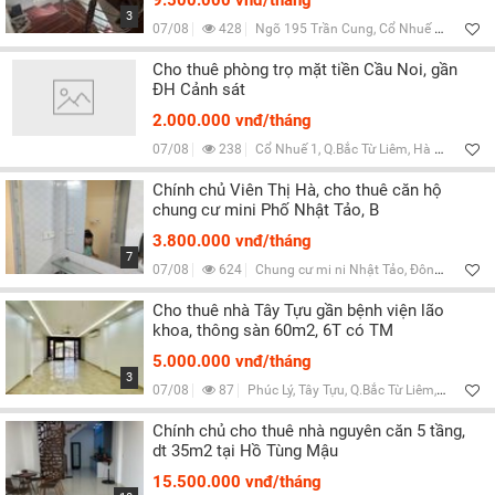
9.500.000 vnđ/tháng
3
07/08
428
Ngõ 195 Trần Cung, Cổ Nhuế 1, Q.Bắc Từ Liêm, Hà Nội
Cho thuê phòng trọ mặt tiền Cầu Noi, gần
ĐH Cảnh sát
2.000.000 vnđ/tháng
07/08
238
Cổ Nhuế 1, Q.Bắc Từ Liêm, Hà Nội
Chính chủ Viên Thị Hà, cho thuê căn hộ
chung cư mini Phố Nhật Tảo, B
3.800.000 vnđ/tháng
7
07/08
624
Chung cư mi ni Nhật Tảo, Đông Ngạc, Q.Bắc Từ Liêm, Hà Nội
Cho thuê nhà Tây Tựu gần bệnh viện lão
khoa, thông sàn 60m2, 6T có TM
5.000.000 vnđ/tháng
3
07/08
87
Phúc Lý, Tây Tựu, Q.Bắc Từ Liêm, Hà Nội
Chính chủ cho thuê nhà nguyên căn 5 tầng,
dt 35m2 tại Hồ Tùng Mậu
15.500.000 vnđ/tháng