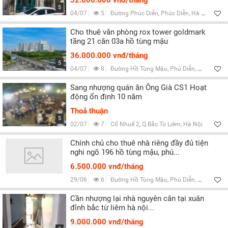
32.000.000 vnđ/tháng
5
04/07
5
Đường Phúc Diễn, Phúc Diễn, Hà Nội
Cho thuê văn phòng rox tower goldmark
tầng 21 căn 03a hồ tùng mậu
36.000.000 vnđ/tháng
5
04/07
8
Đường Hồ Tùng Mậu, Phú Diễn, Hà Nội
Sang nhượng quán ăn Ông Già CS1 Hoạt
động ổn định 10 năm
Thoả thuận
5
02/07
7
Cổ Nhuế 2, Q.Bắc Từ Liêm, Hà Nội
Chính chủ cho thuê nhà riêng đầy đủ tiện
nghi ngõ 196 hồ tùng mậu, phú...
6.500.000 vnđ/tháng
29/06
6
Đường Hồ Tùng Mậu, Phú Diễn, Hà Nội
Cần nhượng lại nhà nguyên căn tại xuân
đỉnh bắc từ liêm hà nội...
9.000.000 vnđ/tháng