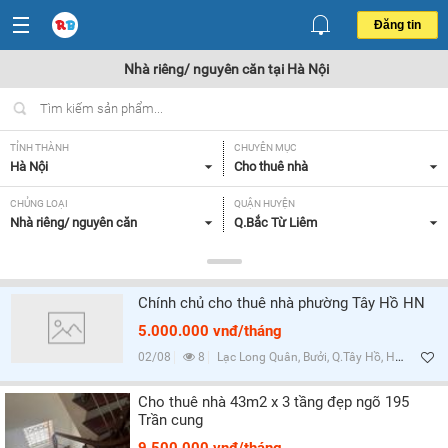
Đăng tin
Nhà riêng/ nguyên căn tại Hà Nội
TỈNH THÀNH
CHUYÊN MỤC
Hà Nội
Cho thuê nhà
CHỦNG LOẠI
QUẬN HUYỆN
Nhà riêng/ nguyên căn
Q.Bắc Từ Liêm
GIÁ
DIỆN TÍCH
Tất cả
Tất cả
Chính chủ cho thuê nhà phường Tây Hồ HN
SỐ PHÒNG NGỦ
TIỆN ÍCH
5.000.000 vnđ/tháng
Tất cả
Tất cả
02/08
8
Lạc Long Quân, Bưởi, Q.Tây Hồ, Hà Nội
Lọc
Cho thuê nhà 43m2 x 3 tầng đẹp ngõ 195
Trần cung