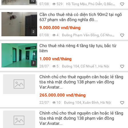
10
07/08
529
Hồ Tùng Mậu, Phú Diễn, Q.Bắc Từ Liêm, Hà Nội
Cần cho thuê nhà có diện tích 90m2 tại ngõ
637 phạm văn đồng nghĩa đô...
9.000.000 vnđ/tháng
2
07/08
4
Đường Phạm Văn Đồng, Cổ Nhuế 1, Hà Nội
Cho thuê nhà riêng 4 tầng tây tựu, bắc từ
liêm
1.000 vnđ/tháng
3
28/07
5
Đường 104, Cổ Nhuế 1, Hà Nội
Chính chủ cho thuê nguyên căn hoặc lẻ tầng
tòa nhà mặt đường 138 phạm văn đồng
Var:Avatar...
265.000.000 vnđ/tháng
22/07
10
Đường 104, Xuân Đỉnh, Hà Nội
Chính chủ cho thuê nguyên căn hoặc lẻ tầng
tòa nhà mặt đường 138 phạm văn đồng
Var:Avatar...