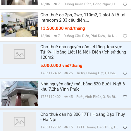
5
18/06
7
Đường Xuân Đỉnh, Đông Ngạc, Hà Nội
Cho thuê cc 3pn, 2wc, 110m2, 2 slot ô tô tại
intracom 2 33 cầu diễn,...
13.500.000 vnđ/tháng
3
13/06
7
Đường Cầu Diễn, Phú Diễn, Hà Nội
Cho thuê nhà nguyên căn - 4 tầng- khu vực
Tứ Kỳ- Hoàng Liệt Hà Nội- Diện tích sử dụng
120m2
5.000.000 vnđ/tháng
1786112402
26
Tứ Kỳ, Hoàng Liệt, Q.Hoàng Mai, Hà Nội
Nhà nguyên căn/ mặt bằng 530 Bưởi- Ngõ 6
khu 7,2ha Vĩnh Phúc
1786112402
45
Bưởi, Vĩnh Phúc, Q. Ba Đình, Hà Nội
Cho thuê căn hộ 806 17T1 Hoàng Đạo Thúy
- Hà Nội
1786112702
15
17T1 Hoàng Đạo Thúy, Trung Hòa, Q.Cầu Giấy, Hà Nội