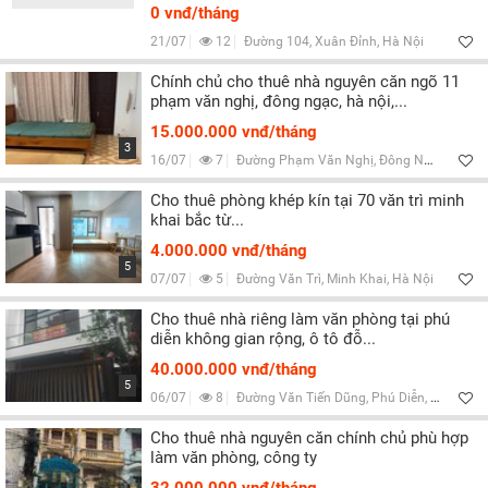
0 vnđ/tháng
21/07
12
Đường 104, Xuân Đỉnh, Hà Nội
Chính chủ cho thuê nhà nguyên căn ngõ 11
phạm văn nghị, đông ngạc, hà nội,...
15.000.000 vnđ/tháng
3
16/07
7
Đường Phạm Văn Nghị, Đông Ngạc, Hà Nội
Cho thuê phòng khép kín tại 70 văn trì minh
khai bắc từ...
4.000.000 vnđ/tháng
5
07/07
5
Đường Văn Trì, Minh Khai, Hà Nội
Cho thuê nhà riêng làm văn phòng tại phú
diễn không gian rộng, ô tô đỗ...
40.000.000 vnđ/tháng
5
06/07
8
Đường Văn Tiến Dũng, Phú Diễn, Hà Nội
Cho thuê nhà nguyên căn chính chủ phù hợp
làm văn phòng, công ty