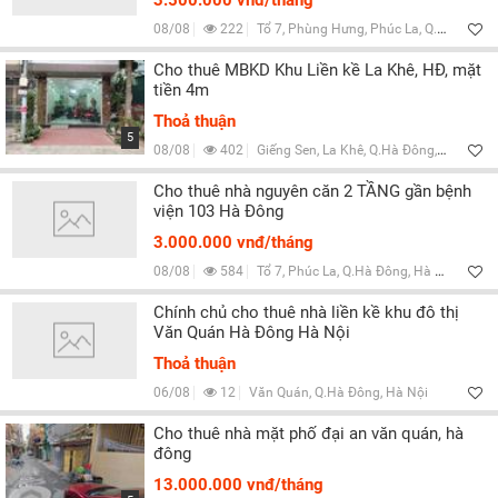
3.500.000 vnđ/tháng
08/08
222
Tổ 7, Phùng Hưng, Phúc La, Q.Hà Đông, Hà Nội
Cho thuê MBKD Khu Liền kề La Khê, HĐ, mặt
tiền 4m
Thoả thuận
5
08/08
402
Giếng Sen, La Khê, Q.Hà Đông, Hà Nội
Cho thuê nhà nguyên căn 2 TẦNG gần bệnh
viện 103 Hà Đông
3.000.000 vnđ/tháng
08/08
584
Tổ 7, Phúc La, Q.Hà Đông, Hà Nội
Chính chủ cho thuê nhà liền kề khu đô thị
Văn Quán Hà Đông Hà Nội
Thoả thuận
06/08
12
Văn Quán, Q.Hà Đông, Hà Nội
Cho thuê nhà mặt phố đại an văn quán, hà
đông
13.000.000 vnđ/tháng