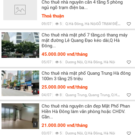
Cho thuê nhà nguyên căn 4 tầng 5 phòng
ngủ ngõ trạm điện ba...
Thoả thuận
09/07
5
Q.Hà Đông, Hà NộiGÕ TRẠM ĐIỆN BA LA
Cho thuê nhà mặt phố 7 tầng,có thang máy
mặt đường Lê Quang Đạo kéo dài,Q Hà
Đông...
8
45.000.000 vnđ/tháng
05/07
6
Dương Nội, Q.Hà Đông, Hà Nội
Cho thuê nhà mặt phố Quang Trung Hà đông
100m 3 tầng 25 triệu
25.000.000 vnđ/tháng
4
04/07
8
Quang Trung, Quang Trung, Q.Hà Đông, Hà Nội
Cho thuê nhà nguyên căn đẹp Mặt Phố Phan
Hiền Hà Đông làm văn phòng hoặc CHDV.
Gần...
1
21.000.000 vnđ/tháng
03/07
5
Dương Nội, Q.Hà Đông, Hà Nội