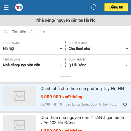
Đăng tin
Nhà riêng/ nguyên căn tại Hà Nội
TỈNH THÀNH
CHUYÊN MỤC
Hà Nội
Cho thuê nhà
CHỦNG LOẠI
QUẬN HUYỆN
Nhà riêng/ nguyên căn
Q.Hà Đông
GIÁ
DIỆN TÍCH
Tất cả
Tất cả
Chính chủ cho thuê nhà phường Tây Hồ HN
SỐ PHÒNG NGỦ
TIỆN ÍCH
5.000.000 vnđ/tháng
Tất cả
Tất cả
02/08
10
Lạc Long Quân, Bưởi, Q.Tây Hồ, Hà Nội
Lọc
Cho thuê nhà nguyên căn 2 TẦNG gần bệnh
viện 103 Hà Đông