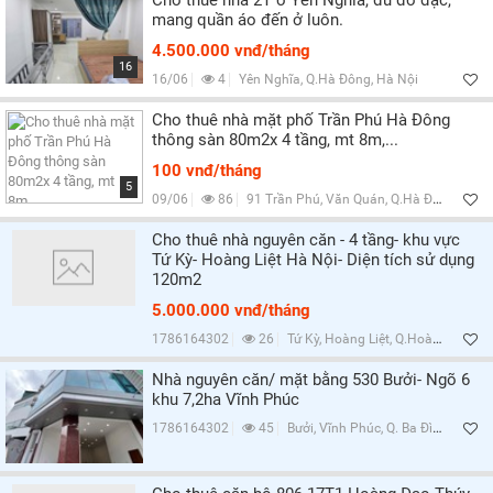
Cho thuê nhà 2T ở Yên Nghĩa, đủ đồ đạc,
mang quần áo đến ở luôn.
4.500.000 vnđ/tháng
16
16/06
4
Yên Nghĩa, Q.Hà Đông, Hà Nội
Cho thuê nhà mặt phố Trần Phú Hà Đông
thông sàn 80m2x 4 tầng, mt 8m,...
100 vnđ/tháng
5
09/06
86
91 Trần Phú, Văn Quán, Q.Hà Đông, Hà Nội
Cho thuê nhà nguyên căn - 4 tầng- khu vực
Tứ Kỳ- Hoàng Liệt Hà Nội- Diện tích sử dụng
120m2
5.000.000 vnđ/tháng
1786164302
26
Tứ Kỳ, Hoàng Liệt, Q.Hoàng Mai, Hà Nội
Nhà nguyên căn/ mặt bằng 530 Bưởi- Ngõ 6
khu 7,2ha Vĩnh Phúc
1786164302
45
Bưởi, Vĩnh Phúc, Q. Ba Đình, Hà Nội