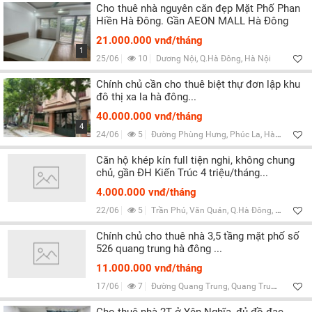
Cho thuê nhà nguyên căn đẹp Mặt Phố Phan
Hiền Hà Đông. Gần AEON MALL Hà Đông
21.000.000 vnđ/tháng
1
25/06
10
Dương Nội, Q.Hà Đông, Hà Nội
Chính chủ cần cho thuê biệt thự đơn lập khu
đô thị xa la hà đông...
40.000.000 vnđ/tháng
4
24/06
5
Đường Phùng Hưng, Phúc La, Hà Nội
Căn hộ khép kín full tiện nghi, không chung
chủ, gần ĐH Kiến Trúc 4 triệu/tháng...
4.000.000 vnđ/tháng
22/06
5
Trần Phú, Văn Quán, Q.Hà Đông, Hà Nội
Chính chủ cho thuê nhà 3,5 tầng mặt phố số
526 quang trung hà đông ...
11.000.000 vnđ/tháng
17/06
7
Đường Quang Trung, Quang Trung, Hà Nội