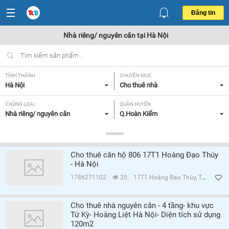
Đăng tin
Nhà riêng/ nguyên căn tại Hà Nội
TỈNH THÀNH
CHUYÊN MỤC
Hà Nội
Cho thuê nhà
CHỦNG LOẠI
QUẬN HUYỆN
Nhà riêng/ nguyên căn
Q.Hoàn Kiếm
GIÁ
DIỆN TÍCH
Tất cả
Tất cả
Cho thuê căn hộ 806 17T1 Hoàng Đạo Thúy
SỐ PHÒNG NGỦ
TIỆN ÍCH
- Hà Nội
Tất cả
Tất cả
1786271102
20
17T1 Hoàng Đạo Thúy, Trung Hòa, Q.Cầu Giấy, Hà Nội
Lọc
Cho thuê nhà nguyên căn - 4 tầng- khu vực
Tứ Kỳ- Hoàng Liệt Hà Nội- Diện tích sử dụng
120m2