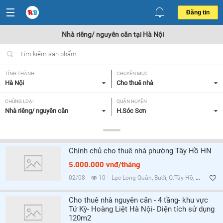
Đăng tin
Nhà riêng/ nguyên căn tại Hà Nội
TỈNH THÀNH
CHUYÊN MỤC
Hà Nội
Cho thuê nhà
CHỦNG LOẠI
QUẬN HUYỆN
Nhà riêng/ nguyên căn
H.Sóc Sơn
GIÁ
DIỆN TÍCH
Tất cả
Tất cả
Chính chủ cho thuê nhà phường Tây Hồ HN
SỐ PHÒNG NGỦ
TIỆN ÍCH
5.000.000 vnđ/tháng
Tất cả
Tất cả
02/08
10
Lạc Long Quân, Bưởi, Q.Tây Hồ, Hà Nội
Lọc
Cho thuê nhà nguyên căn - 4 tầng- khu vực
Tứ Kỳ- Hoàng Liệt Hà Nội- Diện tích sử dụng
120m2