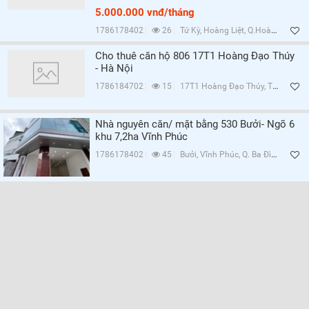
5.000.000 vnđ/tháng
1786178402
26
Tứ Kỳ, Hoàng Liệt, Q.Hoàng Mai, Hà Nội
Cho thuê căn hộ 806 17T1 Hoàng Đạo Thúy
- Hà Nội
1786184702
15
17T1 Hoàng Đạo Thúy, Trung Hòa, Q.Cầu Giấy, Hà Nội
Nhà nguyên căn/ mặt bằng 530 Bưởi- Ngõ 6
khu 7,2ha Vĩnh Phúc
1786178402
45
Bưởi, Vĩnh Phúc, Q. Ba Đình, Hà Nội