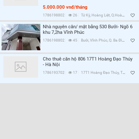
5.000.000 vnđ/tháng
1786198802
26
Tứ Kỳ, Hoàng Liệt, Q.Hoàng Mai, Hà Nội
Nhà nguyên căn/ mặt bằng 530 Bưởi- Ngõ 6
khu 7,2ha Vĩnh Phúc
1786198802
45
Bưởi, Vĩnh Phúc, Q. Ba Đình, Hà Nội
Cho thuê căn hộ 806 17T1 Hoàng Đạo Thúy
- Hà Nội
1786193702
17
17T1 Hoàng Đạo Thúy, Trung Hòa, Q.Cầu Giấy, Hà Nội