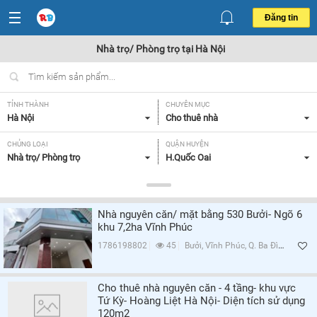
Đăng tin
Nhà trọ/ Phòng trọ tại Hà Nội
TỈNH THÀNH
CHUYÊN MỤC
Hà Nội
Cho thuê nhà
CHỦNG LOẠI
QUẬN HUYỆN
Nhà trọ/ Phòng trọ
H.Quốc Oai
GIÁ
TIỆN ÍCH
Tất cả
Tất cả
Nhà nguyên căn/ mặt bằng 530 Bưởi- Ngõ 6
khu 7,2ha Vĩnh Phúc
Lọc
1786198802
45
Bưởi, Vĩnh Phúc, Q. Ba Đình, Hà Nội
Cho thuê nhà nguyên căn - 4 tầng- khu vực
Tứ Kỳ- Hoàng Liệt Hà Nội- Diện tích sử dụng
120m2