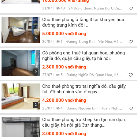
10.000.000 vnđ/tháng
31/07
40
24 Đông Quan, Nghĩa Đô, Q.Cầu Giấy, Hà Nội
Cho thuê phòng ở tầng 3 tại khu yên hòa
đường trung kính đôi ...
5.000.000 vnđ/tháng
5
30/07
1
Đường Trung Kính, Yên Hòa, Hà Nội
Có phòng cho thuê tại quan hoa, phường
nghĩa đô, quận cầu giấy, tp hà nội.
2.800.000 vnđ/tháng
5
27/07
5
Đường Nghĩa Đô, Quan Hoa, Hà Nội
Cho thuê phòng trọ tại nghĩa đô, cầu giấy
full đồ như hình vào ở ngay...
4.200.000 vnđ/tháng
2
25/07
4
Đường Nguyễn Đình Hoàn, Nghĩa Đô, Hà Nội
Cho thuê phòng trọ khép kín tại mai dịch,
cầu giấy, hà nội giá 3tr/ tháng...
3.000.000 vnđ/tháng