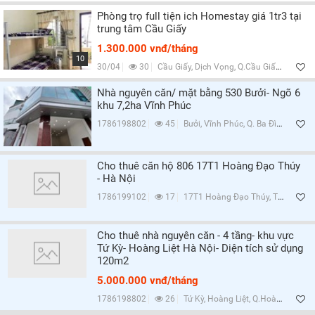
Phòng trọ full tiện ich Homestay giá 1tr3 tại
trung tâm Cầu Giấy
1.300.000 vnđ/tháng
10
30/04
30
Cầu Giấy, Dịch Vọng, Q.Cầu Giấy, Hà Nội
Nhà nguyên căn/ mặt bằng 530 Bưởi- Ngõ 6
khu 7,2ha Vĩnh Phúc
1786198802
45
Bưởi, Vĩnh Phúc, Q. Ba Đình, Hà Nội
Cho thuê căn hộ 806 17T1 Hoàng Đạo Thúy
- Hà Nội
1786199102
17
17T1 Hoàng Đạo Thúy, Trung Hòa, Q.Cầu Giấy, Hà Nội
Cho thuê nhà nguyên căn - 4 tầng- khu vực
Tứ Kỳ- Hoàng Liệt Hà Nội- Diện tích sử dụng
120m2
5.000.000 vnđ/tháng
1786198802
26
Tứ Kỳ, Hoàng Liệt, Q.Hoàng Mai, Hà Nội