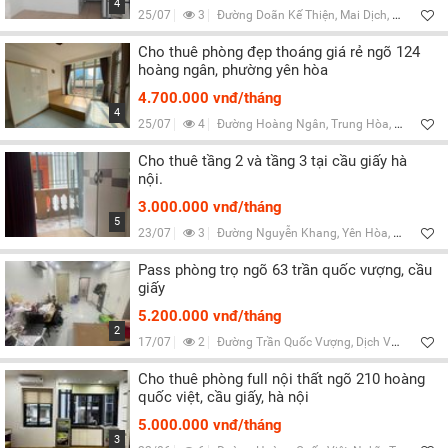
4
25/07
3
Đường Doãn Kế Thiện, Mai Dịch, Hà Nội
Cho thuê phòng đẹp thoáng giá rẻ ngõ 124
hoàng ngân, phường yên hòa
4.700.000 vnđ/tháng
4
25/07
4
Đường Hoàng Ngân, Trung Hòa, Hà Nội
Cho thuê tầng 2 và tầng 3 tại cầu giấy hà
nội.
3.000.000 vnđ/tháng
5
23/07
3
Đường Nguyễn Khang, Yên Hòa, Hà Nội
Pass phòng trọ ngõ 63 trần quốc vượng, cầu
giấy
5.200.000 vnđ/tháng
2
17/07
2
Đường Trần Quốc Vượng, Dịch Vọng Hậu, Hà Nội
Cho thuê phòng full nội thất ngõ 210 hoàng
quốc việt, cầu giấy, hà nội
5.000.000 vnđ/tháng
3