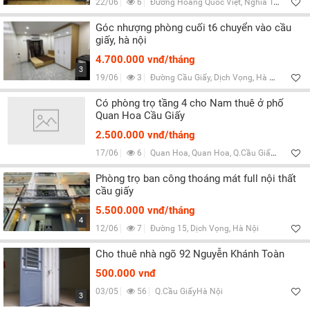
22/06
6
Đường Hoàng Quốc Việt, Nghĩa Tân, Hà Nội
Góc nhượng phòng cuối t6 chuyển vào cầu
giấy, hà nội
4.700.000 vnđ/tháng
3
19/06
3
Đường Cầu Giấy, Dịch Vọng, Hà Nội
Có phòng trọ tầng 4 cho Nam thuê ở phố
Quan Hoa Cầu Giấy
2.500.000 vnđ/tháng
17/06
6
Quan Hoa, Quan Hoa, Q.Cầu Giấy, Hà Nội
Phòng trọ ban công thoáng mát full nội thất
cầu giấy
5.500.000 vnđ/tháng
4
12/06
7
Đường 15, Dịch Vọng, Hà Nội
Cho thuê nhà ngõ 92 Nguyễn Khánh Toàn
500.000 vnđ
03/05
56
Q.Cầu GiấyHà Nội
3