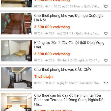
1.600.000 vnđ/tháng
1
08/08
1
Số 20 ngõ 123 Hoàng Quốc Việt, Nghĩa Đô, Hà Nội
Cho thuê phòng khu vực Đại học Quốc gia
Hà Nội
3.500.000 vnđ/tháng
3
08/08
357
ngõ 201 Trần Quốc Hoàn, Dịch Vọng Hậu, Q.Cầu Giấy, Hà Nội
Phòng trọ 20m2 đầy đủ nội thất Dịch Vọng
Hậu
3.500.000 vnđ/tháng
10
08/08
273
Số nhà 9 tổ 12 nghách 124/ 44 Trần Thái Tông, Dịch Vọng Hậu, Q.Cầu Giấy, Hà Nội
Cho thuê phòng khu vực CẦU GIẤY
Thoả thuận
08/08
507
Nguyễn Khánh Toàn, Quan Hoa, Q.Cầu Giấy, Hà Nội
3
Cho thuê căn hộ đầy đủ tiện nghi tại Tòa
Blossom Terrace 24 Đông Quan, Nghĩa Đô,
Hà...
12