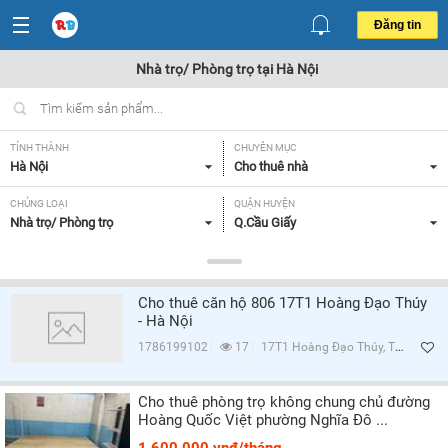
Đăng tin
Nhà trọ/ Phòng trọ tại Hà Nội
TỈNH THÀNH
CHUYÊN MỤC
Hà Nội
Cho thuê nhà
CHỦNG LOẠI
QUẬN HUYỆN
Nhà trọ/ Phòng trọ
Q.Cầu Giấy
GIÁ
TIỆN ÍCH
Tất cả
Tất cả
Cho thuê căn hộ 806 17T1 Hoàng Đạo Thúy
- Hà Nội
Lọc
1786199102
17
17T1 Hoàng Đạo Thúy, Trung Hòa, Q.Cầu Giấy, Hà Nội
Cho thuê phòng trọ không chung chủ đường
Hoàng Quốc Việt phường Nghĩa Đô ...