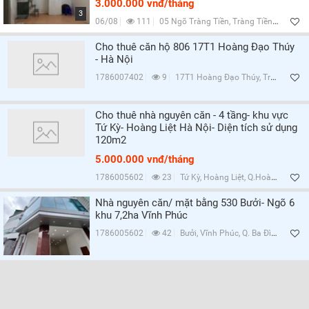
3.000.000 vnđ/tháng
3
06/08
111
05 Ngõ Tràng Tiền, Tràng Tiền, Q.Hoàn Kiếm, Hà Nội
Cho thuê căn hộ 806 17T1 Hoàng Đạo Thúy
- Hà Nội
1786007402
9
17T1 Hoàng Đạo Thúy, Trung Hòa, Q.Cầu Giấy, Hà Nội
Cho thuê nhà nguyên căn - 4 tầng- khu vực
Tứ Kỳ- Hoàng Liệt Hà Nội- Diện tích sử dụng
120m2
5.000.000 vnđ/tháng
1786005602
23
Tứ Kỳ, Hoàng Liệt, Q.Hoàng Mai, Hà Nội
Nhà nguyên căn/ mặt bằng 530 Bưởi- Ngõ 6
khu 7,2ha Vĩnh Phúc
1786005602
42
Bưởi, Vĩnh Phúc, Q. Ba Đình, Hà Nội