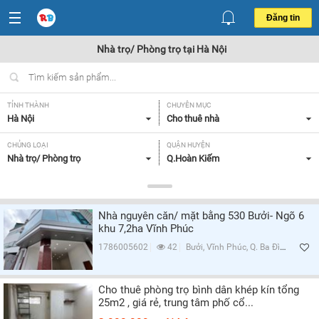
Đăng tin
Nhà trọ/ Phòng trọ tại Hà Nội
TỈNH THÀNH
CHUYÊN MỤC
Hà Nội
Cho thuê nhà
CHỦNG LOẠI
QUẬN HUYỆN
Nhà trọ/ Phòng trọ
Q.Hoàn Kiếm
GIÁ
TIỆN ÍCH
Tất cả
Tất cả
Nhà nguyên căn/ mặt bằng 530 Bưởi- Ngõ 6
khu 7,2ha Vĩnh Phúc
Lọc
1786005602
42
Bưởi, Vĩnh Phúc, Q. Ba Đình, Hà Nội
Cho thuê phòng trọ bình dân khép kín tổng
25m2 , giá rẻ, trung tâm phố cổ...