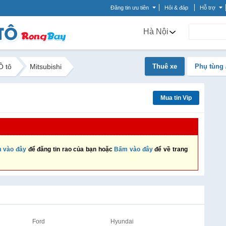
Đăng tin ưu tiên
Hỏi & đáp
Hỗ trợ
Hà Nội
Ô tô
Mitsubishi
Thuê xe
Phụ tùng 
Mua tin Vip
 vào đây
để đăng tin rao của bạn hoặc
Bấm vào đây
để về trang
Ford
Hyundai