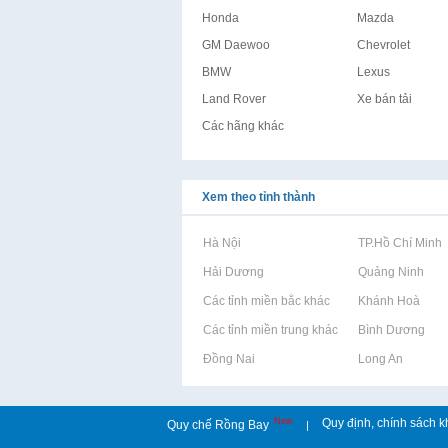
Honda
Mazda
GM Daewoo
Chevrolet
BMW
Lexus
Land Rover
Xe bán tải
Các hãng khác
Xem theo tỉnh thành
Rao vặt tại Hà Nội
Rao vặt tại TP.Hồ Chí Minh
Rao vặt tại Hải Dương
Rao vặt tại Quảng Ninh
Rao vặt tại Các tỉnh miền bắc khác
Rao vặt tại Khánh Hoà
Rao vặt tại Các tỉnh miền trung khác
Rao vặt tại Bình Dương
Rao vặt tại Đồng Nai
Rao vặt tại Long An
New
Quy định, chính sách k
Quy chế Rồng Bay
|