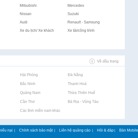
Mitsubishi
Mercedes
Nissan
Suzuki
Audi
Renault - Samsung
Xe du lịch/ Xe khách
Xe tải/công trình
Về đầu trang
Rao vặt tại Hải Phòng
Rao vặt tại Đà Nẵng
Rao vặt tại Bắc Ninh
Rao vặt tại Thanh Hoá
Rao vặt tại Quảng Nam
Rao vặt tại Thừa Thiên Huế
Rao vặt tại Cần Thơ
Rao vặt tại Bà Rịa - Vũng Tàu
Rao vặt tại Các tỉnh miền nam khác
hiếu nại
Chính sách bảo mật
Liên hệ quảng cáo
Hỏi & đáp
Bản Mobil
|
|
|
|