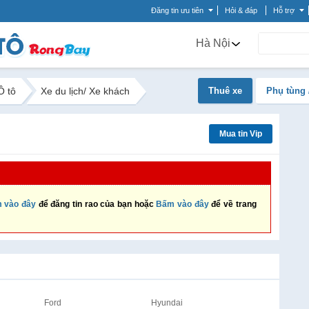
Đăng tin ưu tiên
Hỏi & đáp
Hỗ trợ
Hà Nội
Ô tô
Xe du lịch/ Xe khách
Thuê xe
Phụ tùng 
Mua tin Vip
 vào đây
để đăng tin rao của bạn hoặc
Bấm vào đây
để về trang
Ford
Hyundai