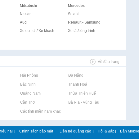
Mitsubishi
Mercedes
Nissan
Suzuki
Audi
Renault - Samsung
Xe du lịch/ Xe khách
Xe tải/công trình
Về đầu trang
Rao vặt tại Hải Phòng
Rao vặt tại Đà Nẵng
Rao vặt tại Bắc Ninh
Rao vặt tại Thanh Hoá
Rao vặt tại Quảng Nam
Rao vặt tại Thừa Thiên Huế
Rao vặt tại Cần Thơ
Rao vặt tại Bà Rịa - Vũng Tàu
Rao vặt tại Các tỉnh miền nam khác
hiếu nại
Chính sách bảo mật
Liên hệ quảng cáo
Hỏi & đáp
Bản Mobil
|
|
|
|