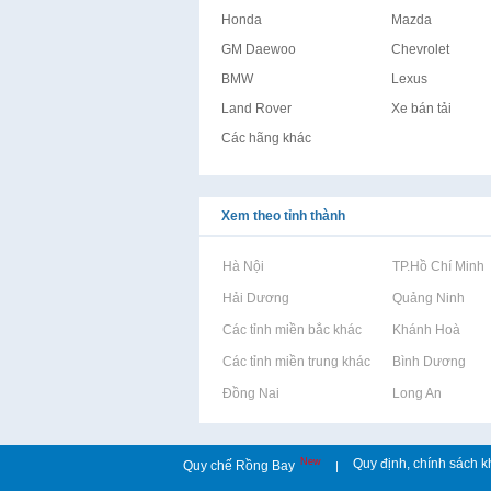
Honda
Mazda
GM Daewoo
Chevrolet
BMW
Lexus
Land Rover
Xe bán tải
Các hãng khác
Xem theo tỉnh thành
Rao vặt tại Hà Nội
Rao vặt tại TP.Hồ Chí Minh
Rao vặt tại Hải Dương
Rao vặt tại Quảng Ninh
Rao vặt tại Các tỉnh miền bắc khác
Rao vặt tại Khánh Hoà
Rao vặt tại Các tỉnh miền trung khác
Rao vặt tại Bình Dương
Rao vặt tại Đồng Nai
Rao vặt tại Long An
New
Quy định, chính sách k
Quy chế Rồng Bay
|