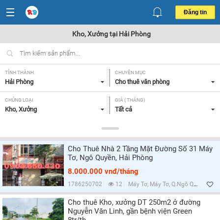
Đăng tin
Kho, Xưởng tại Hải Phòng
TỈNH THÀNH
CHUYÊN MỤC
Hải Phòng
Cho thuê văn phòng
CHỦNG LOẠI
GIÁ ( THÁNG)
Kho, Xưởng
Tất cả
DIỆN TÍCH
TIỆN ÍCH VÀ TRANG THIẾT BỊ
Tất cả
Tất cả
Cho Thuê Nhà 2 Tầng Mặt Đường Số 31 Máy
Tơ, Ngô Quyền, Hải Phòng
Lọc
8.000.000 vnđ/tháng
1786250702
12
Máy Tơ, Máy Tơ, Q.Ngô Quyền, Hải Phòng
Cho thuê Kho, xưởng DT 250m2 ở đường
Nguyễn Văn Linh, gần bệnh viện Green