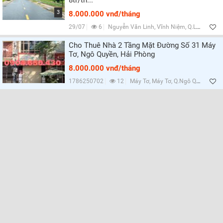
8tr/th...
3
8.000.000 vnđ/tháng
29/07
6
Nguyễn Văn Linh, Vĩnh Niệm, Q.Lê Chân, Hải Phòng
Cho Thuê Nhà 2 Tầng Mặt Đường Số 31 Máy
Tơ, Ngô Quyền, Hải Phòng
8.000.000 vnđ/tháng
1786250702
12
Máy Tơ, Máy Tơ, Q.Ngô Quyền, Hải Phòng