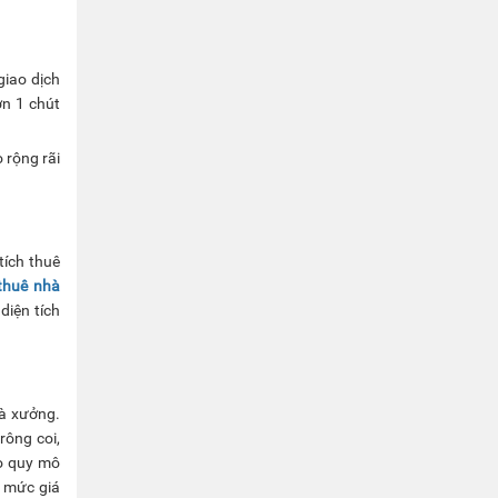
giao dịch
ơn 1 chút
 rộng rãi
tích thuê
thuê nhà
iện tích
hà xưởng.
rông coi,
ào quy mô
ó mức giá