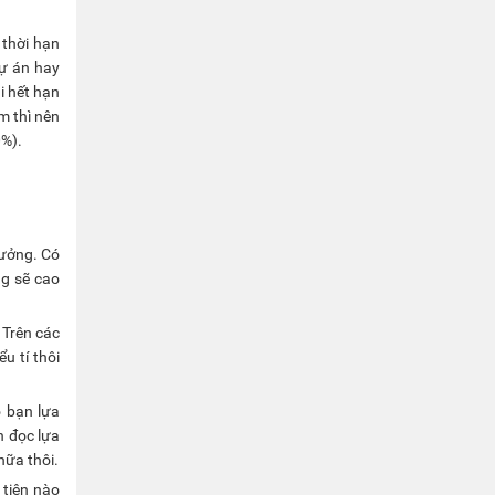
 thời hạn
dự án hay
i hết hạn
m thì nên
0%).
xưởng. Có
ng sẽ cao
 Trên các
u tí thôi
o bạn lựa
n đọc lựa
nữa thôi.
 tiện nào