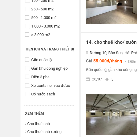
150 - 250 m2
250 - 500 m2
500 - 1.000 m2
1.000 - 3.000 m2
> 3.000 m2
14. cho thuê kho/ xưởn
TIỆN ÍCH VÀ TRANG THIẾT BỊ
Đường 10, Bắc Sơn, Hải Ph
Gần quốc lộ
Giá
55.000đ/tháng
- Diện
Gần khu công nghiệp
Gần quốc lộ, gần khu công ng
Điện 3 pha
26/07
5
Xe container vào được
Có nước sạch
XEM THÊM
Cho thuê nhà
Cho thuê nhà xưởng