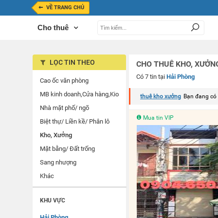
VỀ TRANG CHỦ
Cho thuê
LỌC TIN THEO
CHO THUÊ KHO, XƯỞNG
Có 7 tin tại
Hải Phòng
Cao ốc văn phòng
MB kinh doanh,Cửa hàng,Kios
thuê kho xưởng
Bạn đang có
Nhà mặt phố/ ngõ
Mua tin VIP
Biệt thự/ Liền kề/ Phân lô
Kho, Xưởng
Mặt bằng/ Đất trống
Sang nhượng
Khác
KHU VỰC
Hải Phòng