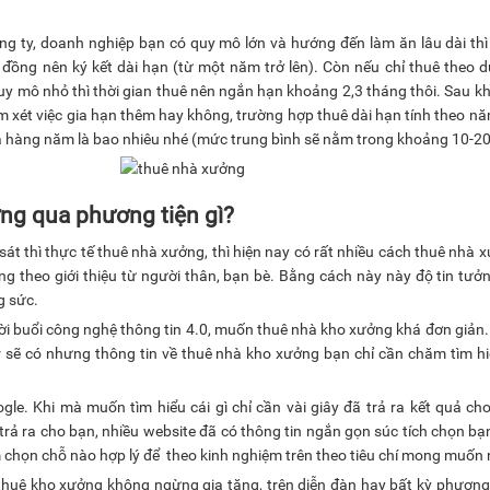
ng ty, doanh nghiệp bạn có quy mô lớn và hướng đến làm ăn lâu dài thì
đồng nên ký kết dài hạn (từ một năm trở lên). Còn nếu chỉ thuê theo 
uy mô nhỏ thì thời gian thuê nên ngắn hạn khoảng 2,3 tháng thôi. Sau kh
m xét việc gia hạn thêm hay không, trường hợp thuê dài hạn tính theo nă
iá hàng năm là bao nhiêu nhé (mức trung bình sẽ nằm trong khoảng 10-2
ng qua phương tiện gì?
át thì thực tế thuê nhà xưởng, thì hiện nay có rất nhiều cách thuê nhà 
g theo giới thiệu từ người thân, bạn bè. Bằng cách này này độ tin tưở
g sức.
ời buổi công nghệ thông tin 4.0, muốn thuê nhà kho xưởng khá đơn giản.
er sẽ có nhưng thông tin về thuê nhà kho xưởng bạn chỉ cần chăm tìm hiể
gle. Khi mà muốn tìm hiểu cái gì chỉ cần vài giây đã trả ra kết quả ch
 trả ra cho bạn, nhiều website đã có thông tin ngắn gọn súc tích chọn bạ
 chọn chỗ nào hợp lý để theo kinh nghiệm trên theo tiêu chí mong muốn 
 thuê kho xưởng không ngừng gia tăng, trên diễn đàn hay bất kỳ phương