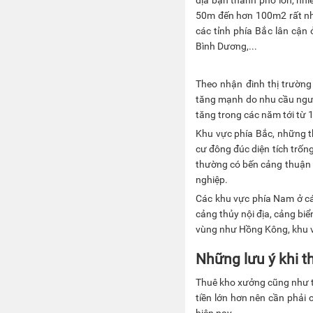
50m đến hơn 100m2 rất nhi
các tỉnh phía Bắc lân cậ
Bình Dương,...
Theo nhận đinh thị trườn
tăng mạnh do nhu cầu ngườ
tăng trong các năm tới từ
Khu vực phía Bắc, những t
cư đông đúc diện tích trốn
thường có bến cảng thuận t
nghiệp.
Các khu vực phía Nam ở các
cảng thủy nội địa, cảng biể
vùng như Hồng Kông, khu v
Những lưu ý khi t
Thuê kho xưởng cũng như t
tiền lớn hơn nên cần phải 
hiện nay.