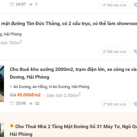
24/07
7
Mở tab mới
mặt đường Tôn Đức Thắng, có 2 cẩu trục, có thể làm showro
g, Hải Phòng
2
n tích 700m
Mở tab mới
Cho thuê kho xưởng 2000m2, trạm điện lớn, xe công ra và
Dương, Hải Phòng
An Dương, An Hồng, H.An Dương, Hải Phòng
2
Giá
45.000đ/m2
- Diện tích 2.000m
25/06
32
Mở tab mới
Cho Thuê Nhà 2 Tầng Mặt Đường Số 31 Máy Tơ, Ngô Q
Hải Phòng