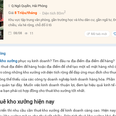
Q.Ngô Quyền, Hải Phòng
2
Giá
8 Triệu/tháng
- Diện tích 80m
Khu vực tập trung văn phòng, gần trường học và khu dân cư, gần ngã tư, 
chiều, vỉa hè rộng, chỗ đổ ô tô
08/08
11
Mở tab mới
hòng
 kho xưởng
phục vụ kinh doanh? Tìm đâu ra địa điểm địa điểm để hàng?
m thuê địa điểm để hàng hoặc địa điểm để chế tạo một số mặt hàng nhỏ 
thi công những kho xưởng với diện tích rộng để đáp ứng mục đích cho thu
ng thể thiếu của các công ty doanh nghiệp kinh doanh hàng hóa. Phần
 quản tại đây. Muốn việc kinh doanh thuận lợi, đem lại hiệu quả kinh tế 
ủa bạn phải có hợp đồng cho thuê kho xưởng tốt nhất.
huê kho xưởng hiện nay
riển thì nhu cầu cần thuê kho xưởng để kinh doanh càng cao. Hiện nay
ều kho xưởng mở ra cho thuê rất nhiều. Diện tích thuê kho xưởng khá đ