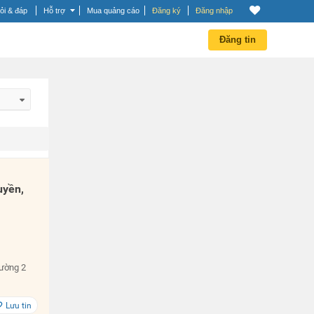
ỏi & đáp
Hỗ trợ
Mua quảng cáo
Đăng ký
Đăng nhập
Đăng tin
 dần
 dần
uyền,
Đường 2
Lưu tin