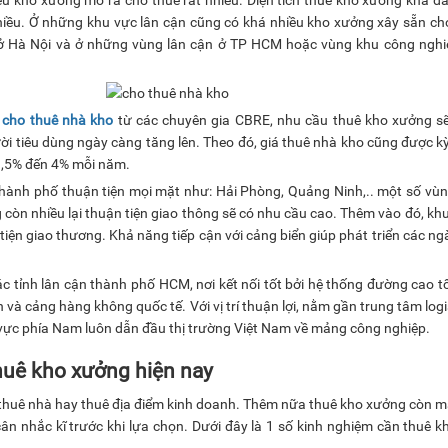
ều. Ở những khu vực lân cận cũng có khá nhiều kho xưởng xây sẵn ch
n ở Hà Nội và ở những vùng lân cận ở TP HCM hoặc vùng khu công nghi
g
cho thuê nhà kho
từ các chuyên gia CBRE, nhu cầu thuê kho xưởng sẽ
i tiêu dùng ngày càng tăng lên. Theo đó, giá thuê nhà kho cũng được k
 1,5% đến 4% mỗi năm.
hành phố thuận tiện mọi mặt như: Hải Phòng, Quảng Ninh,.. một số vù
g còn nhiều lại thuận tiện giao thông sẽ có nhu cầu cao. Thêm vào đó, kh
iện giao thương. Khả năng tiếp cận với cảng biển giúp phát triển các n
 tỉnh lân cận thành phố HCM, nơi kết nối tốt bởi hệ thống đường cao t
n và cảng hàng không quốc tế. Với vị trí thuận lợi, nằm gần trung tâm logi
ực phía Nam luôn dẫn đầu thị trường Việt Nam về mảng công nghiệp.
huê kho xưởng hiện nay
huê nhà hay thuê địa điểm kinh doanh. Thêm nữa thuê kho xưởng còn 
cân nhắc kĩ trước khi lựa chọn. Dưới đây là 1 số kinh nghiệm cần thuê 