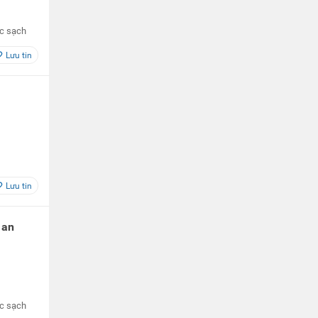
ớc sạch
Lưu tin
Lưu tin
 an
ớc sạch