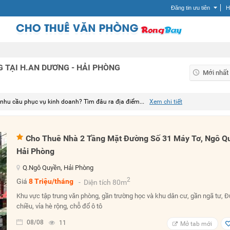
Đăng tin ưu tiên
H
 TẠI H.AN DƯƠNG - HẢI PHÒNG
Mới nhất
Mới nhất
 nhu cầu
phục vụ kinh doanh? Tìm đâu ra địa điểm...
Xem chi tiết
Giá tăng
Giá giảm
Cho Thuê Nhà 2 Tầng Mặt Đường Số 31 Máy Tơ, Ngô Q
Hải Phòng
Q.Ngô Quyền, Hải Phòng
2
Giá
8 Triệu/tháng
- Diện tích 80m
Khu vực tập trung văn phòng, gần trường học và khu dân cư, gần ngã tư, 
chiều, vỉa hè rộng, chỗ đổ ô tô
08/08
11
Mở tab mới