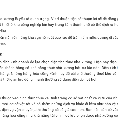
o xưởng là yếu tố quan trọng. Vị trí thuận tiện sẽ thuận lợi sẽ dễ dàng 
t thiết ở khu công nghiệp lớn hay trung tâm thành phố có thể dịch ra h
 Nhà
ên nằm ở những khu vực nền đất cao ráo để tránh ẩm mốc, đường đi vào
vào.
g:
đích kinh doanh để lựa chọn diện tích thuê nhà xưởng. Hiện nay diện 
n khách hàng có khả năng thuê nhà xưởng bất cứ lúc nào. Diện tích
hàng. Những hàng hóa cồng kềnh hay để cái chế thường thuê kho với d
 thời gian lưu động nhanh thường sử dụng diện tích bé hơn.
 thuộc vào hình thức thuê và, tình trạng cơ sở vật chất và vị trí của n
ới, cơ sở vật tốt và có thêm những dịch vụ khác đi kèm như bảo vệ t
, dịch vụ vận chuyển,..thì thường sẽ có giá cao hơn. Bạn nên căn cứ v
 hàng hóa cũng như khả năng tài chính để lựa chọn được nhà xưởng c