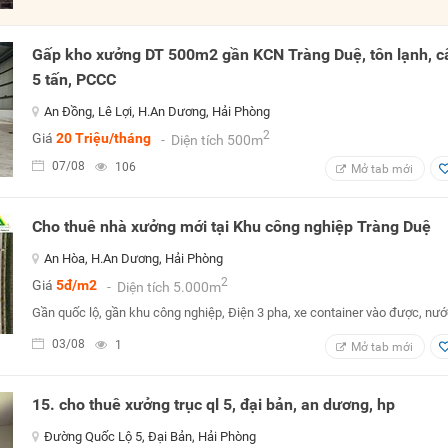
Gấp kho xưởng DT 500m2 gần KCN Tràng Duệ, tôn lạnh, cẩ
5 tấn, PCCC
An Đồng, Lê Lợi, H.An Dương, Hải Phòng
2
Giá
20 Triệu/tháng
- Diện tích 500m
07/08
106
Mở tab mới
Cho thuê nhà xưởng mới tại Khu công nghiệp Tràng Duệ
An Hòa, H.An Dương, Hải Phòng
2
Giá
5đ/m2
- Diện tích 5.000m
Gần quốc lộ, gần khu công nghiệp, Điện 3 pha, xe container vào được, nư
03/08
1
Mở tab mới
15. cho thuê xưởng trục ql 5, đại bản, an dương, hp
Đường Quốc Lộ 5, Đại Bản, Hải Phòng