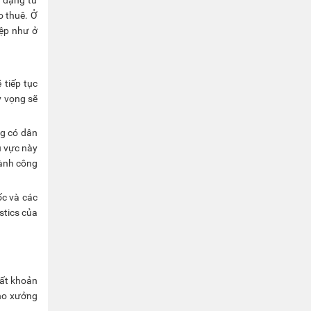
o thuê. Ở
ệp như ở
 tiếp tục
ỳ vọng sẽ
ng có dân
u vực này
gành công
ốc và các
stics của
mất khoản
kho xưởng