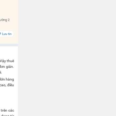
Đường 2
Lưu tin
 Vậy thuê
đơn giản.
ê.
 lớn hàng
cao, điều
 trên các
a dạng từ