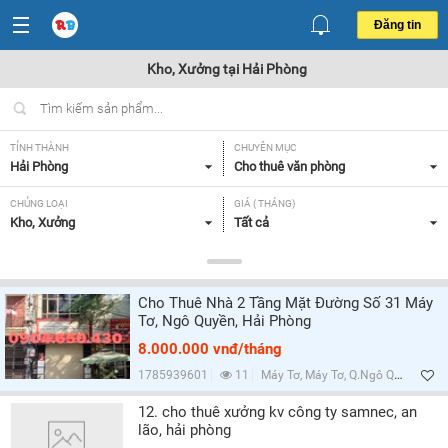
Đăng tin
Kho, Xưởng tại Hải Phòng
TỈNH THÀNH
CHUYÊN MỤC
Hải Phòng
Cho thuê văn phòng
CHỦNG LOẠI
GIÁ ( THÁNG)
Kho, Xưởng
Tất cả
DIỆN TÍCH
TIỆN ÍCH VÀ TRANG THIẾT BỊ
Tất cả
Tất cả
Cho Thuê Nhà 2 Tầng Mặt Đường Số 31 Máy
Tơ, Ngô Quyền, Hải Phòng
Lọc
8.000.000 vnđ/tháng
1785939601
11
Máy Tơ, Máy Tơ, Q.Ngô Quyền, Hải Phòng
12. cho thuê xưởng kv công ty samnec, an
lão, hải phòng