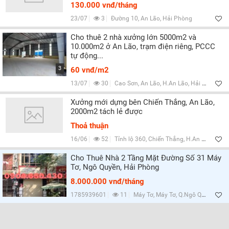
130.000 vnđ/tháng
23/07
3
Đường 10, An Lão, Hải Phòng
Cho thuê 2 nhà xưởng lớn 5000m2 và
10.000m2 ở An Lão, trạm điện riêng, PCCC
tự động...
3
60 vnđ/m2
13/07
30
Cao Sơn, An Lão, H.An Lão, Hải Phòng
Xưởng mới dựng bên Chiến Thắng, An Lão,
2000m2 tách lẻ được
Thoả thuận
16/06
52
Tỉnh lộ 360, Chiến Thắng, H.An Lão, Hải Phòng
Cho Thuê Nhà 2 Tầng Mặt Đường Số 31 Máy
Tơ, Ngô Quyền, Hải Phòng
8.000.000 vnđ/tháng
1785939601
11
Máy Tơ, Máy Tơ, Q.Ngô Quyền, Hải Phòng