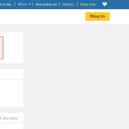
ỏi & đáp
Hỗ trợ
Mua quảng cáo
Đăng ký
Đăng nhập
Đăng tin
ề đầu trang