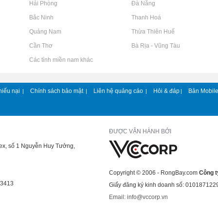
Rao vặt tại Hải Phòng
Rao vặt tại Đà Nẵng
Rao vặt tại Bắc Ninh
Rao vặt tại Thanh Hoá
Rao vặt tại Quảng Nam
Rao vặt tại Thừa Thiên Huế
Rao vặt tại Cần Thơ
Rao vặt tại Bà Rịa - Vũng Tàu
Rao vặt tại Các tỉnh miền nam khác
hiếu nại
Chính sách bảo mật
Liên hệ quảng cáo
Hỏi & đáp
Bản Mobil
|
|
|
|
ĐƯỢC VẬN HÀNH BỞI
lex, số 1 Nguyễn Huy Tưởng,
Copyright © 2006 - RongBay.com
Công t
43413
Giấy đăng ký kinh doanh số: 010187122
Email: info@vccorp.vn