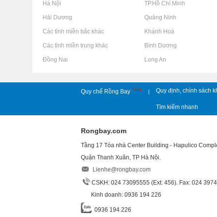
Rao vặt tại Hà Nội
Rao vặt tại TP.Hồ Chí Minh
Rao vặt tại Hải Dương
Rao vặt tại Quảng Ninh
Rao vặt tại Các tỉnh miền bắc khác
Rao vặt tại Khánh Hoà
Rao vặt tại Các tỉnh miền trung khác
Rao vặt tại Bình Dương
Rao vặt tại Đồng Nai
Rao vặt tại Long An
New
Quy định, chính sách k
Quy chế Rồng Bay
|
Tìm kiếm nhanh
Rongbay.com
Tầng 17 Tòa nhà Center Building - Hapulico Comp
Quận Thanh Xuân, TP Hà Nội.
Lienhe@rongbay.com
CSKH: 024 73095555 (Ext: 456). Fax: 024 397
Kinh doanh: 0936 194 226
0936 194 226