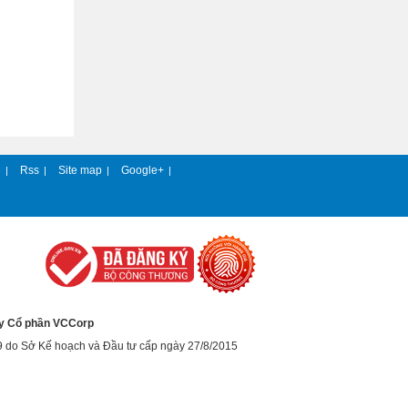
e
Rss
Site map
Google+
|
|
|
|
y Cổ phần VCCorp
9 do Sở Kế hoạch và Đầu tư cấp ngày 27/8/2015