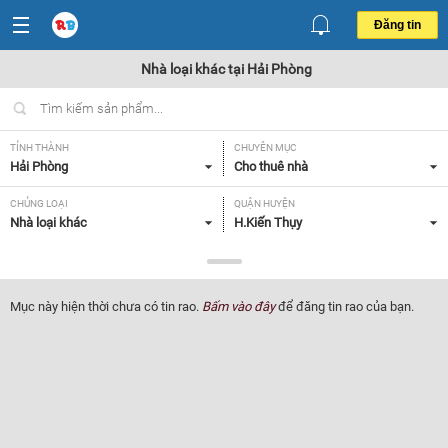
Đăng tin
Nhà loại khác tại Hải Phòng
TỈNH THÀNH
CHUYÊN MỤC
Hải Phòng
Cho thuê nhà
CHỦNG LOẠI
QUẬN HUYỆN
Nhà loại khác
H.Kiến Thụy
GIÁ
TIỆN ÍCH
Tất cả
Tất cả
Mục này hiện thời chưa có tin rao.
Bấm vào đây
để đăng tin rao của bạn.
Lọc