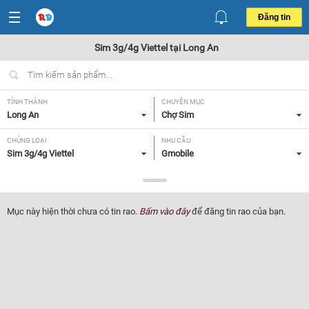
Đăng tin
Sim 3g/4g Viettel tại Long An
TỈNH THÀNH
CHUYÊN MỤC
Long An
Chợ Sim
CHỦNG LOẠI
NHU CẦU
Sim 3g/4g Viettel
Gmobile
GIÁ
Tất cả
Mục này hiện thời chưa có tin rao.
Bấm vào đây
để đăng tin rao của bạn.
Lọc