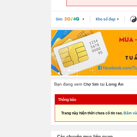
Sim
Kho số đẹp
Bạn đang xem
tại
Long An
Chợ Sim
Thông báo
Trang này hiện thời chưa có tin rao.
Bấm và
Các chuyên mục liên quan