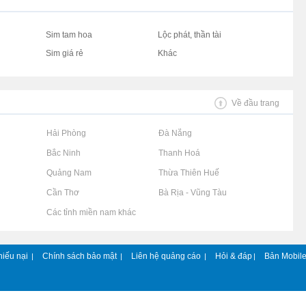
Sim tam hoa
Lộc phát, thần tài
Sim giá rẻ
Khác
Về đầu trang
Rao vặt tại Hải Phòng
Rao vặt tại Đà Nẵng
Rao vặt tại Bắc Ninh
Rao vặt tại Thanh Hoá
Rao vặt tại Quảng Nam
Rao vặt tại Thừa Thiên Huế
Rao vặt tại Cần Thơ
Rao vặt tại Bà Rịa - Vũng Tàu
Rao vặt tại Các tỉnh miền nam khác
hiếu nại
Chính sách bảo mật
Liên hệ quảng cáo
Hỏi & đáp
Bản Mobil
|
|
|
|