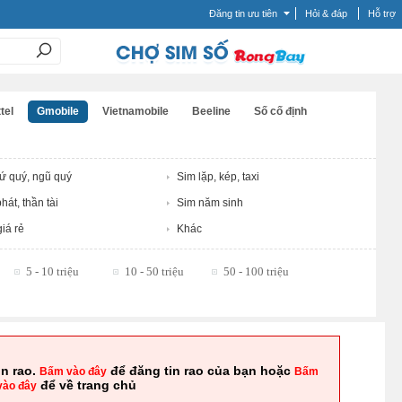
Đăng tin ưu tiên
Hỏi & đáp
Hỗ trợ
tel
Gmobile
Vietnamobile
Beeline
Số cố định
tứ quý, ngũ quý
Sim lặp, kép, taxi
hát, thần tài
Sim năm sinh
iá rẻ
Khác
5 - 10 triệu
10 - 50 triệu
50 - 100 triệu
in rao.
để đăng tin rao của bạn hoặc
Bấm vào đây
Bấm
để về trang chủ
vào đây