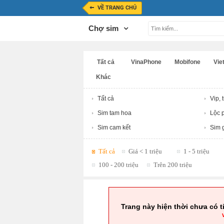
VỀ TRANG CHỦ
Chợ sim
Tất cả
VinaPhone
Mobifone
Viet
Khác
Tất cả
Vip, 
Sim tam hoa
Lộc p
Sim cam kết
Sim g
Tất cả
Giá < 1 triệu
1 - 5 triệu
100 - 200 triệu
Trên 200 triệu
Trang này hiện thời chưa có t