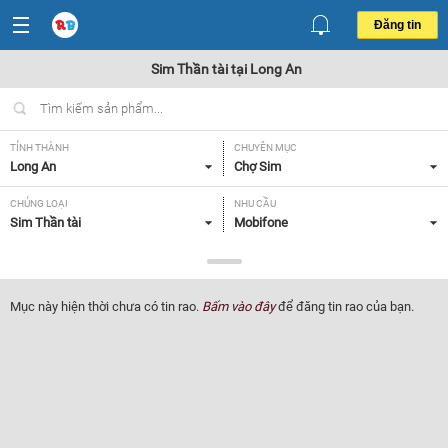
Đăng tin
Sim Thần tài tại Long An
TỈNH THÀNH
CHUYÊN MỤC
Long An
Chợ Sim
CHỦNG LOẠI
NHU CẦU
Sim Thần tài
Mobifone
GIÁ
Tất cả
Mục này hiện thời chưa có tin rao.
Bấm vào đây
để đăng tin rao của bạn.
Lọc