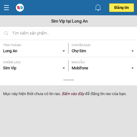
Đăng tin
Sim Vip tại Long An
TỈNH THÀNH
CHUYÊN MỤC
Long An
Chợ Sim
CHỦNG LOẠI
NHU CẦU
Sim Vip
Mobifone
GIÁ
Tất cả
Mục này hiện thời chưa có tin rao.
Bấm vào đây
để đăng tin rao của bạn.
Lọc