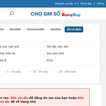
Đăng tin ưu tiên
Hỏi & đáp
Hỗ trợ
tel
Gmobile
Vietnamobile
Beeline
Số cố định
tứ quý, ngũ quý
Sim lặp, kép, taxi
hát, thần tài
Sim năm sinh
iá rẻ
Khác
5 - 10 triệu
10 - 50 triệu
50 - 100 triệu
in rao.
để đăng tin rao của bạn hoặc
Bấm vào đây
Bấm
để về trang chủ
vào đây