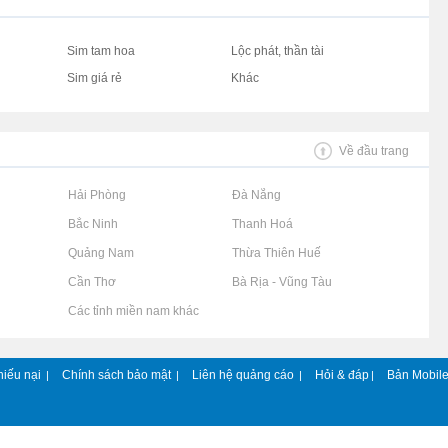
Sim tam hoa
Lộc phát, thần tài
Sim giá rẻ
Khác
Về đầu trang
Rao vặt tại Hải Phòng
Rao vặt tại Đà Nẵng
Rao vặt tại Bắc Ninh
Rao vặt tại Thanh Hoá
Rao vặt tại Quảng Nam
Rao vặt tại Thừa Thiên Huế
Rao vặt tại Cần Thơ
Rao vặt tại Bà Rịa - Vũng Tàu
Rao vặt tại Các tỉnh miền nam khác
hiếu nại
Chính sách bảo mật
Liên hệ quảng cáo
Hỏi & đáp
Bản Mobil
|
|
|
|