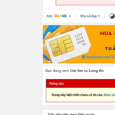
Sim
Kho số đẹp
Bạn đang xem
tại
Long An
Chợ Sim
Thông báo
Trang này hiện thời chưa có tin rao.
Bấm và
Các chuyên mục liên quan