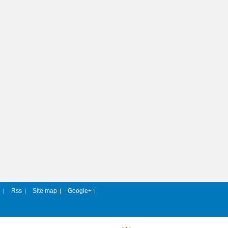
e
Rss
Site map
Google+
|
|
|
|