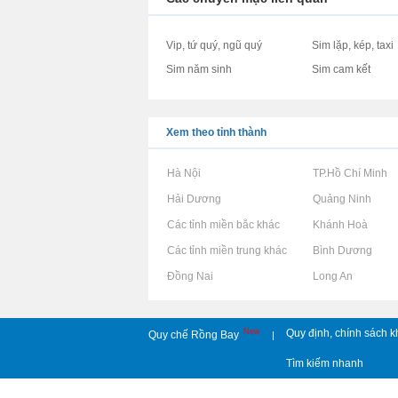
Vip, tứ quý, ngũ quý
Sim lặp, kép, taxi
Sim năm sinh
Sim cam kết
Xem theo tỉnh thành
Rao vặt tại Hà Nội
Rao vặt tại TP.Hồ Chí Minh
Rao vặt tại Hải Dương
Rao vặt tại Quảng Ninh
Rao vặt tại Các tỉnh miền bắc khác
Rao vặt tại Khánh Hoà
Rao vặt tại Các tỉnh miền trung khác
Rao vặt tại Bình Dương
Rao vặt tại Đồng Nai
Rao vặt tại Long An
New
Quy định, chính sách k
Quy chế Rồng Bay
|
Tìm kiếm nhanh