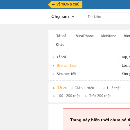
VỀ TRANG CHỦ
Chợ sim
Tất cả
VinaPhone
Mobifone
Viet
Khác
Tất cả
Vip, 
Sim tam hoa
Lộc p
Sim cam kết
Sim g
Tất cả
Giá < 1 triệu
1 - 5 triệu
100 - 200 triệu
Trên 200 triệu
Trang này hiện thời chưa có t