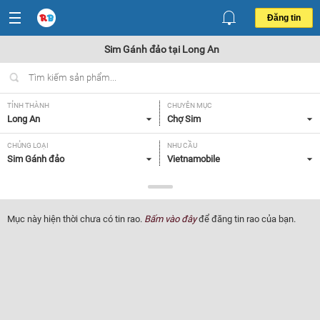
Đăng tin
Sim Gánh đảo tại Long An
TỈNH THÀNH
CHUYÊN MỤC
Long An
Chợ Sim
CHỦNG LOẠI
NHU CẦU
Sim Gánh đảo
Vietnamobile
GIÁ
Tất cả
Mục này hiện thời chưa có tin rao.
Bấm vào đây
để đăng tin rao của bạn.
Lọc