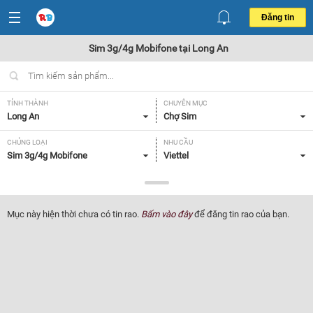
Đăng tin
Sim 3g/4g Mobifone tại Long An
TỈNH THÀNH
CHUYÊN MỤC
Long An
Chợ Sim
CHỦNG LOẠI
NHU CẦU
Sim 3g/4g Mobifone
Viettel
GIÁ
Tất cả
Mục này hiện thời chưa có tin rao.
Bấm vào đây
để đăng tin rao của bạn.
Lọc