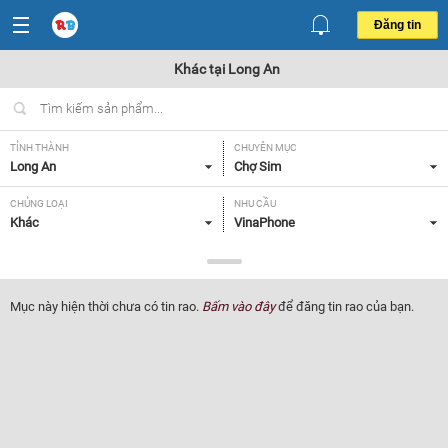
Đăng tin
Khác tại Long An
TỈNH THÀNH
CHUYÊN MỤC
Long An
Chợ Sim
CHỦNG LOẠI
NHU CẦU
Khác
VinaPhone
GIÁ
Tất cả
Mục này hiện thời chưa có tin rao.
Bấm vào đây
để đăng tin rao của bạn.
Lọc