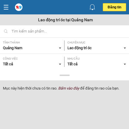
Đăng tin
Lao động trí óc tại Quảng Nam
TỈNH THÀNH
CHUYÊN MỤC
Quảng Nam
Lao động trí óc
CÔNG VIỆC
NHU CẦU
Tất cả
Tất cả
LOẠI HÌNH
Tất cả
Mục này hiện thời chưa có tin rao.
Bấm vào đây
để đăng tin rao của bạn.
Lọc