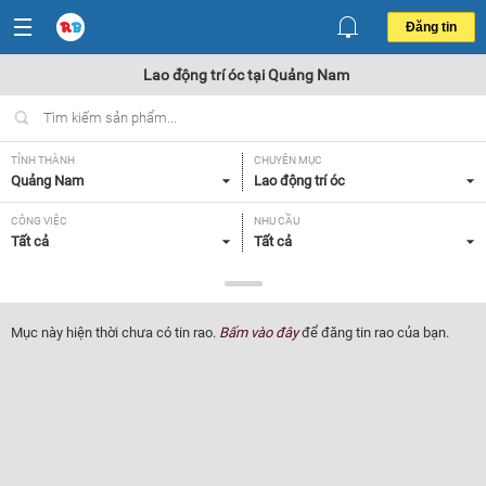
Đăng tin
Lao động trí óc tại Quảng Nam
TỈNH THÀNH
CHUYÊN MỤC
Quảng Nam
Lao động trí óc
CÔNG VIỆC
NHU CẦU
Tất cả
Tất cả
LOẠI HÌNH
Tất cả
Mục này hiện thời chưa có tin rao.
Bấm vào đây
để đăng tin rao của bạn.
Lọc