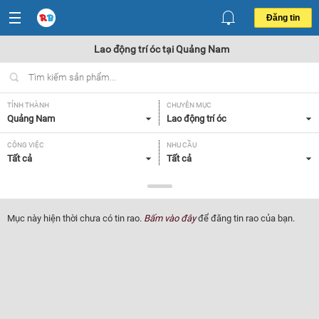
Đăng tin
Lao động trí óc tại Quảng Nam
TỈNH THÀNH
CHUYÊN MỤC
Quảng Nam
Lao động trí óc
CÔNG VIỆC
NHU CẦU
Tất cả
Tất cả
LOẠI HÌNH
Tất cả
Mục này hiện thời chưa có tin rao.
Bấm vào đây
để đăng tin rao của bạn.
Lọc