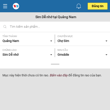
Đăng tin
Sim Dễ nhớ tại Quảng Nam
TỈNH THÀNH
CHUYÊN MỤC
Quảng Nam
Chợ Sim
CHỦNG LOẠI
NHU CẦU
Sim Dễ nhớ
Gmobile
GIÁ
Tất cả
Mục này hiện thời chưa có tin rao.
Bấm vào đây
để đăng tin rao của bạn.
Lọc