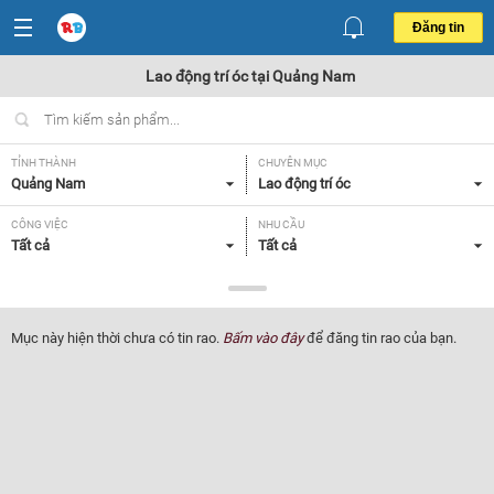
Đăng tin
Lao động trí óc tại Quảng Nam
TỈNH THÀNH
CHUYÊN MỤC
Quảng Nam
Lao động trí óc
CÔNG VIỆC
NHU CẦU
Tất cả
Tất cả
LOẠI HÌNH
Tất cả
Mục này hiện thời chưa có tin rao.
Bấm vào đây
để đăng tin rao của bạn.
Lọc