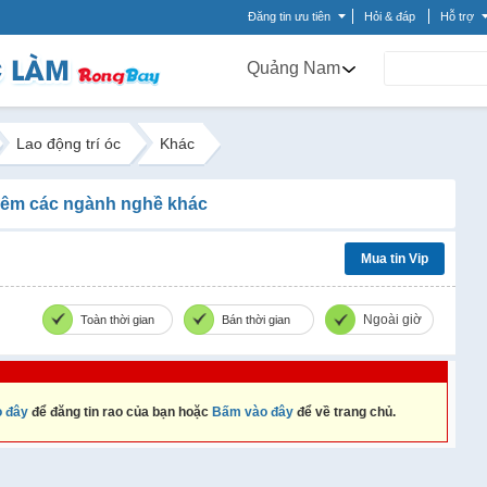
Đăng tin ưu tiên
Hỏi & đáp
Hỗ trợ
Quảng Nam
Lao động trí óc
Khác
êm các ngành nghề khác
Mua tin Vip
Ngoài giờ
Toàn thời gian
Bán thời gian
 đây
để đăng tin rao của bạn hoặc
Bấm vào đây
để về trang chủ.