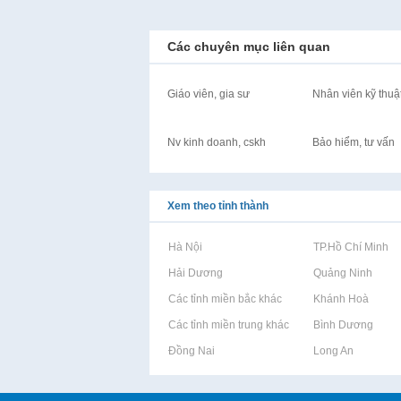
Các chuyên mục liên quan
Giáo viên, gia sư
Nhân viên kỹ thuậ
Nv kinh doanh, cskh
Bảo hiểm, tư vấn
Xem theo tỉnh thành
Rao vặt tại Hà Nội
Rao vặt tại TP.Hồ Chí Minh
Rao vặt tại Hải Dương
Rao vặt tại Quảng Ninh
Rao vặt tại Các tỉnh miền bắc khác
Rao vặt tại Khánh Hoà
Rao vặt tại Các tỉnh miền trung khác
Rao vặt tại Bình Dương
Rao vặt tại Đồng Nai
Rao vặt tại Long An