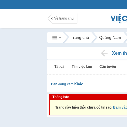
Về trang chủ
Trang chủ
Quảng Nam
Xem th
Tất cả
Tìm việc làm
Cần tuyển
Khác
Bạn đang xem
Thông báo
Trang này hiện thời chưa có tin rao.
Bấm vào