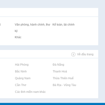
t
Văn phòng, hành chính, thư
Kế toán, tài chính
ký
Khác
Về đầu trang
Rao vặt tại Hải Phòng
Rao vặt tại Đà Nẵng
Rao vặt tại Bắc Ninh
Rao vặt tại Thanh Hoá
Rao vặt tại Quảng Nam
Rao vặt tại Thừa Thiên Huế
Rao vặt tại Cần Thơ
Rao vặt tại Bà Rịa - Vũng Tàu
Rao vặt tại Các tỉnh miền nam khác