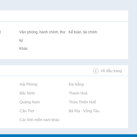
t
Văn phòng, hành chính, thư
Kế toán, tài chính
ký
Khác
Về đầu trang
Rao vặt tại Hải Phòng
Rao vặt tại Đà Nẵng
Rao vặt tại Bắc Ninh
Rao vặt tại Thanh Hoá
Rao vặt tại Quảng Nam
Rao vặt tại Thừa Thiên Huế
Rao vặt tại Cần Thơ
Rao vặt tại Bà Rịa - Vũng Tàu
Rao vặt tại Các tỉnh miền nam khác