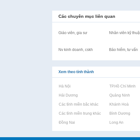
Các chuyên mục liên quan
Giáo viên, gia sư
Nhân viên kỹ thuậ
Nv kinh doanh, cskh
Bảo hiểm, tư vấn
Xem theo tỉnh thành
Rao vặt tại Hà Nội
Rao vặt tại TP.Hồ Chí Minh
Rao vặt tại Hải Dương
Rao vặt tại Quảng Ninh
Rao vặt tại Các tỉnh miền bắc khác
Rao vặt tại Khánh Hoà
Rao vặt tại Các tỉnh miền trung khác
Rao vặt tại Bình Dương
Rao vặt tại Đồng Nai
Rao vặt tại Long An