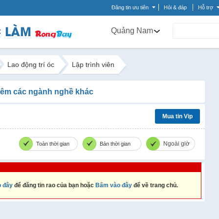
Đăng tin ưu tiên
Hỏi & đáp
Hỗ trợ
Quảng Nam
Lao động trí óc
Lập trình viên
êm các ngành nghề khác
Mua tin Vip
Ngoài giờ
Toàn thời gian
Bán thời gian
 đây
để đăng tin rao của bạn hoặc
Bấm vào đây
để về trang chủ.