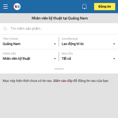
Đăng tin
Nhân viên kỹ thuật tại Quảng Nam
TỈNH THÀNH
CHUYÊN MỤC
Quảng Nam
Lao động trí óc
CÔNG VIỆC
NHU CẦU
Nhân viên kỹ thuật
Tất cả
LOẠI HÌNH
Tất cả
Mục này hiện thời chưa có tin rao.
Bấm vào đây
để đăng tin rao của bạn.
Lọc