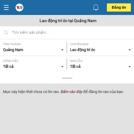
Đăng tin
Lao động trí óc tại Quảng Nam
TỈNH THÀNH
CHUYÊN MỤC
Quảng Nam
Lao động trí óc
CÔNG VIỆC
NHU CẦU
Tất cả
Tất cả
LOẠI HÌNH
Tất cả
Mục này hiện thời chưa có tin rao.
Bấm vào đây
để đăng tin rao của bạn.
Lọc