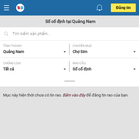
Đăng tin
Số cố định tại Quảng Nam
TỈNH THÀNH
CHUYÊN MỤC
Quảng Nam
Chợ Sim
CHỦNG LOẠI
NHU CẦU
Tất cả
Số cố định
GIÁ
Tất cả
Mục này hiện thời chưa có tin rao.
Bấm vào đây
để đăng tin rao của bạn.
Lọc