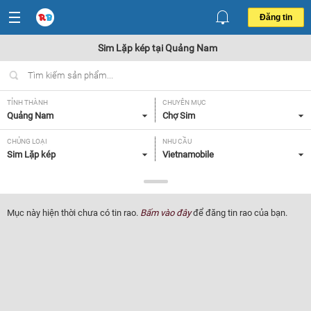
Đăng tin
Sim Lặp kép tại Quảng Nam
TỈNH THÀNH
CHUYÊN MỤC
Quảng Nam
Chợ Sim
CHỦNG LOẠI
NHU CẦU
Sim Lặp kép
Vietnamobile
GIÁ
Tất cả
Mục này hiện thời chưa có tin rao.
Bấm vào đây
để đăng tin rao của bạn.
Lọc