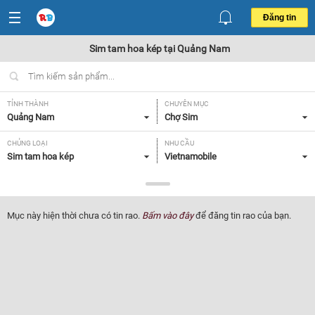
Đăng tin
Sim tam hoa kép tại Quảng Nam
TỈNH THÀNH
CHUYÊN MỤC
Quảng Nam
Chợ Sim
CHỦNG LOẠI
NHU CẦU
Sim tam hoa kép
Vietnamobile
GIÁ
Tất cả
Mục này hiện thời chưa có tin rao.
Bấm vào đây
để đăng tin rao của bạn.
Lọc