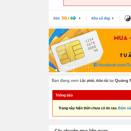
Sim
Kho số đẹp
Bạn đang xem
tại
Quảng 
Lộc phát, thần tài
Thông báo
Trang này hiện thời chưa có tin rao.
Bấm và
Các chuyên mục liên quan