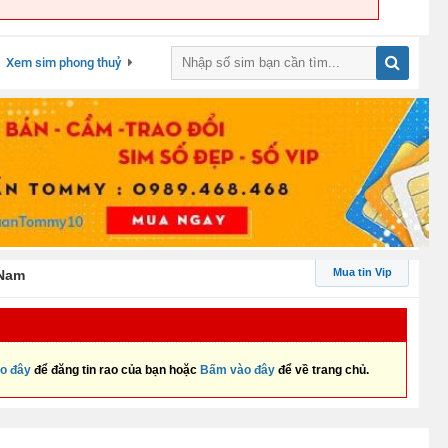
Xem sim phong thuỷ
Mua tin Vip
Nam
o đây
để đăng tin rao của bạn hoặc
Bấm vào đây
để về trang chủ.