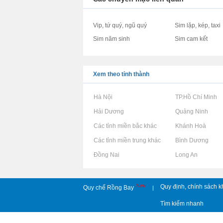
Vip, tứ quý, ngũ quý
Sim lặp, kép, taxi
Sim năm sinh
Sim cam kết
Xem theo tỉnh thành
Rao vặt tại Hà Nội
Rao vặt tại TP.Hồ Chí Minh
Rao vặt tại Hải Dương
Rao vặt tại Quảng Ninh
Rao vặt tại Các tỉnh miền bắc khác
Rao vặt tại Khánh Hoà
Rao vặt tại Các tỉnh miền trung khác
Rao vặt tại Bình Dương
Rao vặt tại Đồng Nai
Rao vặt tại Long An
New
Quy định, chính sách k
Quy chế Rồng Bay
|
Tìm kiếm nhanh