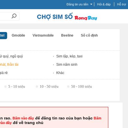
Đăng tin ưu tiên
Hỏi & đáp
Hỗ trợ
tel
Gmobile
Vietnamobile
Beeline
Số cố định
tứ quý, ngũ quý
Sim lặp, kép, taxi
hát, thần tài
Sim năm sinh
iá rẻ
Khác
5 - 10 triệu
10 - 50 triệu
50 - 100 triệu
in rao.
để đăng tin rao của bạn hoặc
Bấm vào đây
Bấm
để về trang chủ
vào đây