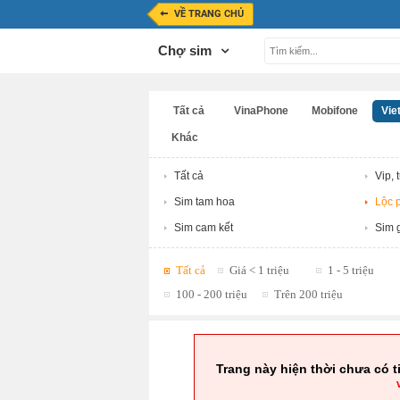
VỀ TRANG CHỦ
Chợ sim
Tất cả
VinaPhone
Mobifone
Viet
Khác
Tất cả
Vip, 
Sim tam hoa
Lộc p
Sim cam kết
Sim g
Tất cả
Giá < 1 triệu
1 - 5 triệu
100 - 200 triệu
Trên 200 triệu
Trang này hiện thời chưa có t