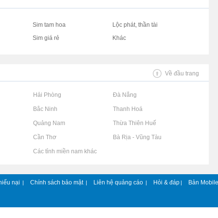
Sim tam hoa
Lộc phát, thần tài
Sim giá rẻ
Khác
Về đầu trang
Rao vặt tại Hải Phòng
Rao vặt tại Đà Nẵng
Rao vặt tại Bắc Ninh
Rao vặt tại Thanh Hoá
Rao vặt tại Quảng Nam
Rao vặt tại Thừa Thiên Huế
Rao vặt tại Cần Thơ
Rao vặt tại Bà Rịa - Vũng Tàu
Rao vặt tại Các tỉnh miền nam khác
hiếu nại
Chính sách bảo mật
Liên hệ quảng cáo
Hỏi & đáp
Bản Mobil
|
|
|
|