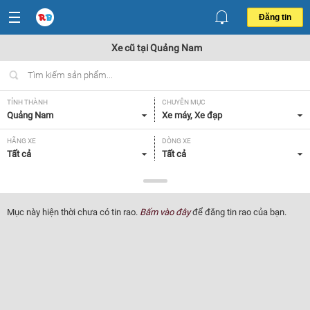
Đăng tin
Xe cũ tại Quảng Nam
TỈNH THÀNH
CHUYÊN MỤC
Quảng Nam
Xe máy, Xe đạp
HÃNG XE
DÒNG XE
Tất cả
Tất cả
NHU CẦU
Xe cũ
Mục này hiện thời chưa có tin rao.
Bấm vào đây
để đăng tin rao của bạn.
Lọc